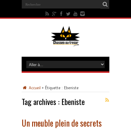
Accueil
»
Étiquette :
Ebeniste
Tag archives :
Ebeniste
Un meuble plein de secrets