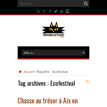
Accueil
»
Étiquette :
Ecofestival
Tag archives :
Ecofestival
Chasse au trésor à Aix en