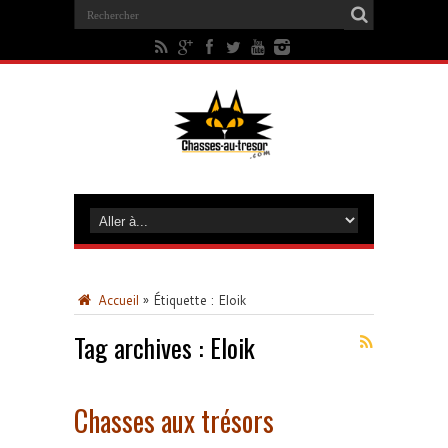
Accueil
»
Étiquette :
Eloik
Tag archives :
Eloik
Chasses aux trésors