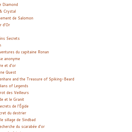
e Diamond
& Crystal
gement de Salomon
ir d’Or
ns Secrets
m
ventures du capitaine Ronan
se anonyme
re et d’or
ne Quest
enhare and the Treasure of Spiking-Beard
ians of Legends
rot des Veilleurs
de et le Granit
ecrets de l’Égide
cret du destrier
le sillage de Sindbad
recherche du scarabée d’or