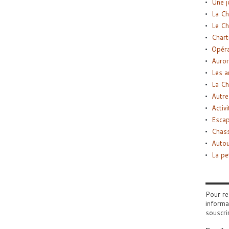
Une j
La Ch
Le Ch
Chart
Opéra
Auror
Les a
La Ch
Autre
Activi
Esca
Chass
Autou
La pe
Pour re
informa
souscri