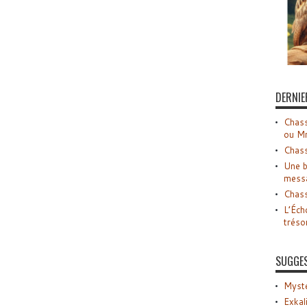
DERNIE
Chass
ou M
Chass
Une b
mess
Chass
L’Éch
tréso
SUGGE
Myste
Exkal