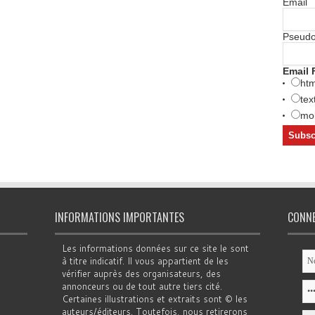
Email
Pseud
Email 
htm
tex
mob
INFORMATIONS IMPORTANTES
CONN
Les informations données sur ce site le sont
à titre indicatif. Il vous appartient de les
vérifier auprès des organisateurs, des
annonceurs ou de tout autre tiers cité.
Certaines illustrations et extraits sont © les
auteurs/éditeurs. Toutefois, nous retirerons