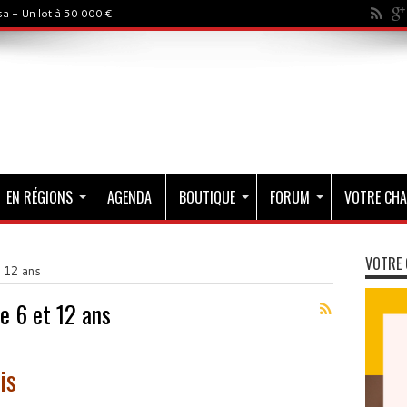
a - Un lot à 50 000 €
EN RÉGIONS
AGENDA
BOUTIQUE
FORUM
VOTRE CHA
VOTRE 
t 12 ans
e 6 et 12 ans
is