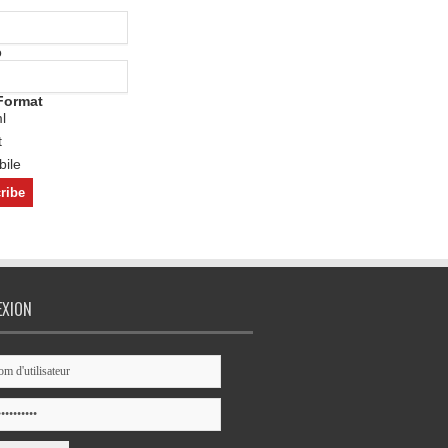
o
Format
l
t
ile
EXION