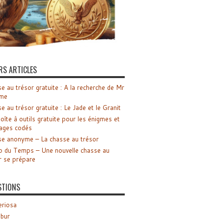
RS ARTICLES
e au trésor gratuite : A la recherche de Mr
me
e au trésor gratuite : Le Jade et le Granit
oîte à outils gratuite pour les énigmes et
ages codés
e anonyme – La chasse au trésor
o du Temps – Une nouvelle chasse au
r se prépare
STIONS
riosa
ibur