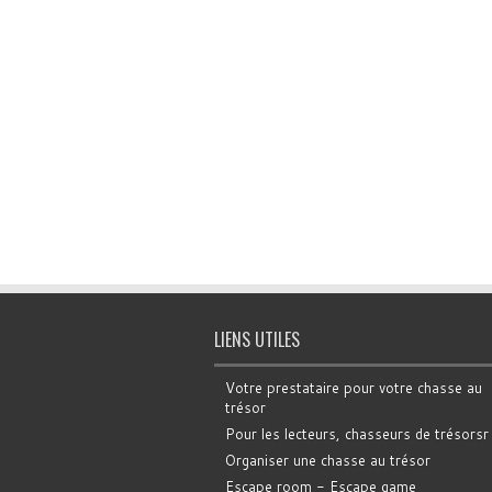
LIENS UTILES
Votre prestataire pour votre chasse au
trésor
Pour les lecteurs, chasseurs de trésorsr
Organiser une chasse au trésor
Escape room - Escape game