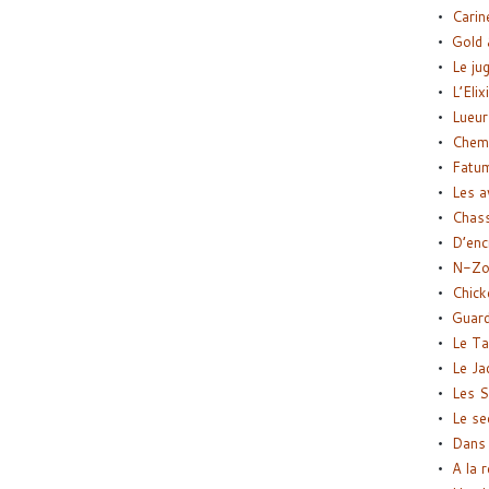
Carin
Gold 
Le ju
L’Elix
Lueur
Chemi
Fatu
Les a
Chas
D’enc
N-Zo
Chick
Guard
Le Ta
Le Ja
Les S
Le se
Dans 
A la 