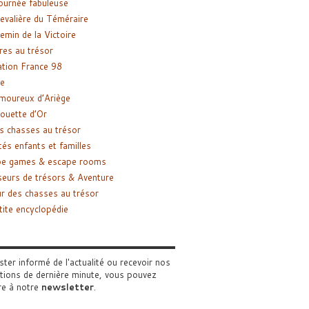
ournée fabuleuse
evalière du Téméraire
emin de la Victoire
res au trésor
tion France 98
e
moureux d’Ariège
ouette d’Or
s chasses au trésor
tés enfants et familles
pe games & escape rooms
eurs de trésors & Aventure
r des chasses au trésor
tite encyclopédie
ster informé de l'actualité ou recevoir nos
tions de dernière minute, vous pouvez
re à notre
newsletter
.