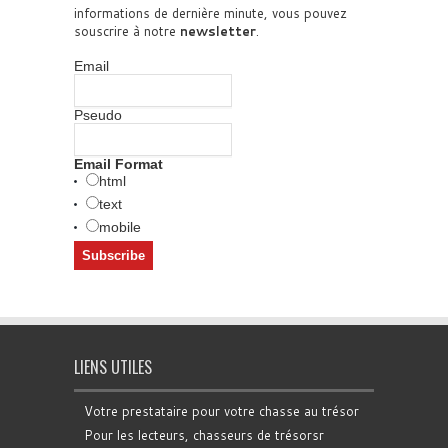
informations de dernière minute, vous pouvez
souscrire à notre
newsletter
.
Email
Pseudo
Email Format
html
text
mobile
LIENS UTILES
Votre prestataire pour votre chasse au trésor
Pour les lecteurs, chasseurs de trésorsr