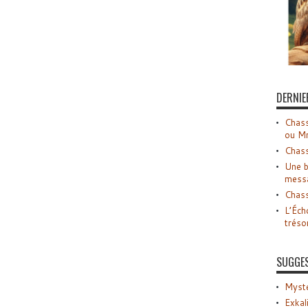
DERNIE
Chass
ou M
Chass
Une b
mess
Chass
L’Éch
tréso
SUGGE
Myste
Exkal