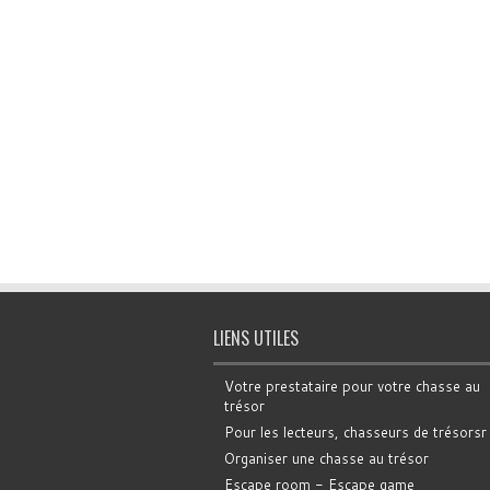
LIENS UTILES
Votre prestataire pour votre chasse au
trésor
Pour les lecteurs, chasseurs de trésorsr
Organiser une chasse au trésor
Escape room - Escape game