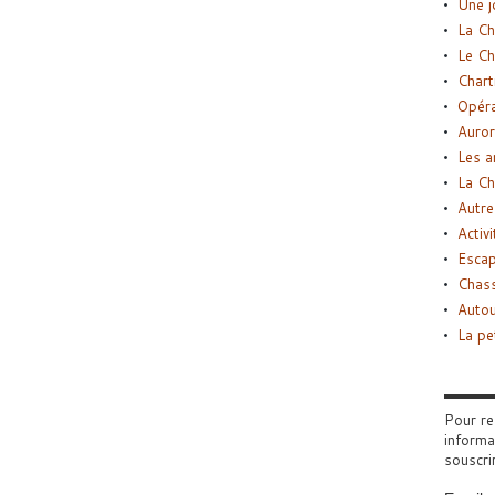
Une j
La Ch
Le Ch
Chart
Opéra
Auror
Les a
La Ch
Autre
Activi
Esca
Chass
Autou
La pe
Pour re
informa
souscri