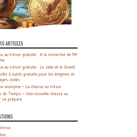
RS ARTICLES
e au trésor gratuite : A la recherche de Mr
me
e au trésor gratuite : Le Jade et le Granit
oîte à outils gratuite pour les énigmes et
ages codés
e anonyme – La chasse au trésor
o du Temps – Une nouvelle chasse au
r se prépare
STIONS
riosa
ibur