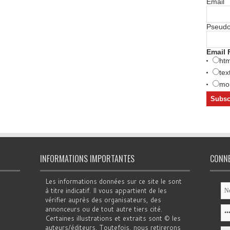
Email
Pseud
Email 
htm
tex
mob
INFORMATIONS IMPORTANTES
CONN
Les informations données sur ce site le sont
à titre indicatif. Il vous appartient de les
vérifier auprès des organisateurs, des
annonceurs ou de tout autre tiers cité.
Certaines illustrations et extraits sont © les
auteurs/éditeurs. Toutefois, nous retirerons