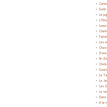
Carin
Gold 
Le ju
L’Elix
Lueur
Chemi
Fatu
Les a
Chas
D’enc
N-Zo
Chick
Guard
Le Ta
Le Ja
Les S
Le se
Dans 
A la 