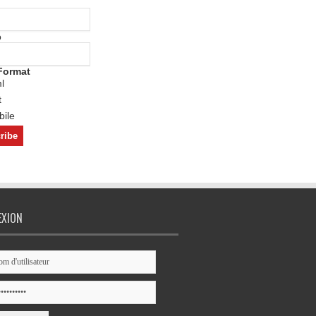
o
Format
l
t
ile
EXION