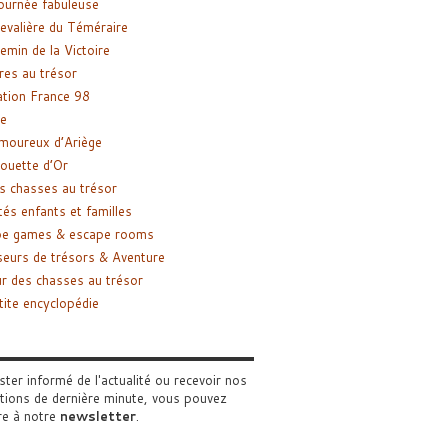
ournée fabuleuse
evalière du Téméraire
emin de la Victoire
res au trésor
tion France 98
e
moureux d’Ariège
ouette d’Or
s chasses au trésor
tés enfants et familles
pe games & escape rooms
eurs de trésors & Aventure
r des chasses au trésor
tite encyclopédie
ster informé de l'actualité ou recevoir nos
tions de dernière minute, vous pouvez
re à notre
newsletter
.