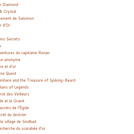
e Diamond
& Crystal
gement de Salomon
ir d’Or
ns Secrets
m
ventures du capitaine Ronan
se anonyme
re et d’or
ne Quest
enhare and the Treasure of Spiking-Beard
ians of Legends
rot des Veilleurs
de et le Granit
ecrets de l’Égide
cret du destrier
le sillage de Sindbad
recherche du scarabée d’or