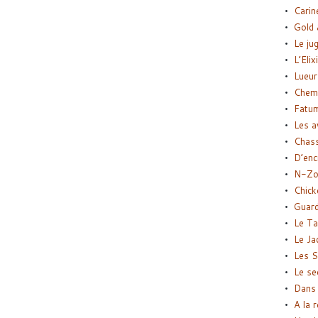
Carin
Gold 
Le ju
L’Elix
Lueur
Chemi
Fatu
Les a
Chas
D’enc
N-Zo
Chick
Guard
Le Ta
Le Ja
Les S
Le se
Dans 
A la 