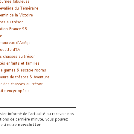
ournée fabuleuse
evalière du Téméraire
emin de la Victoire
res au trésor
tion France 98
e
moureux d’Ariège
ouette d’Or
s chasses au trésor
tés enfants et familles
pe games & escape rooms
eurs de trésors & Aventure
r des chasses au trésor
tite encyclopédie
ster informé de l'actualité ou recevoir nos
tions de dernière minute, vous pouvez
re à notre
newsletter
.