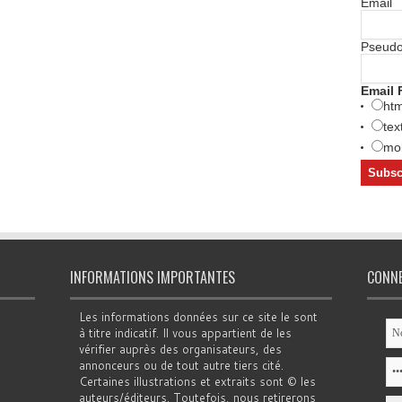
Email
Pseud
Email 
htm
tex
mob
INFORMATIONS IMPORTANTES
CONN
Les informations données sur ce site le sont
à titre indicatif. Il vous appartient de les
vérifier auprès des organisateurs, des
annonceurs ou de tout autre tiers cité.
Certaines illustrations et extraits sont © les
auteurs/éditeurs. Toutefois, nous retirerons