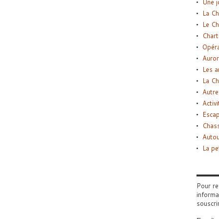
Une j
La Ch
Le Ch
Chart
Opéra
Auror
Les a
La Ch
Autre
Activi
Esca
Chass
Autou
La pe
Pour re
informa
souscri