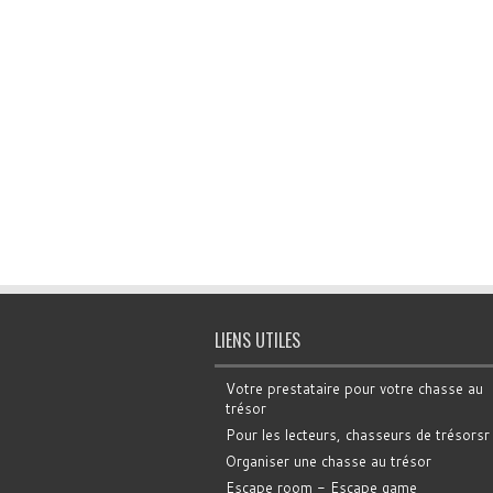
LIENS UTILES
Votre prestataire pour votre chasse au
trésor
Pour les lecteurs, chasseurs de trésorsr
Organiser une chasse au trésor
Escape room - Escape game