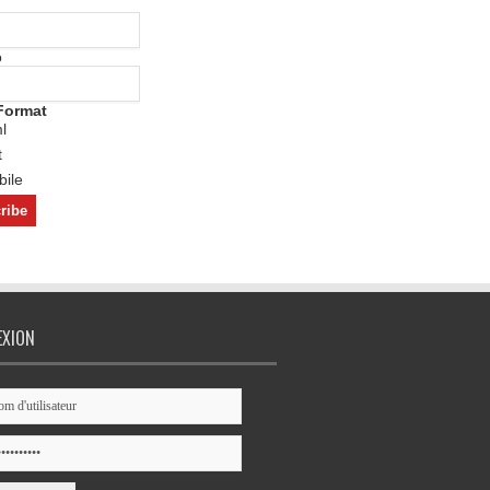
o
Format
l
t
ile
EXION