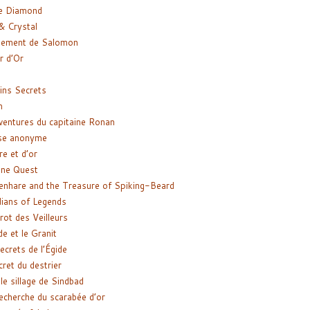
e Diamond
& Crystal
gement de Salomon
ir d’Or
ns Secrets
m
ventures du capitaine Ronan
se anonyme
re et d’or
ne Quest
enhare and the Treasure of Spiking-Beard
ians of Legends
rot des Veilleurs
de et le Granit
ecrets de l’Égide
cret du destrier
le sillage de Sindbad
recherche du scarabée d’or