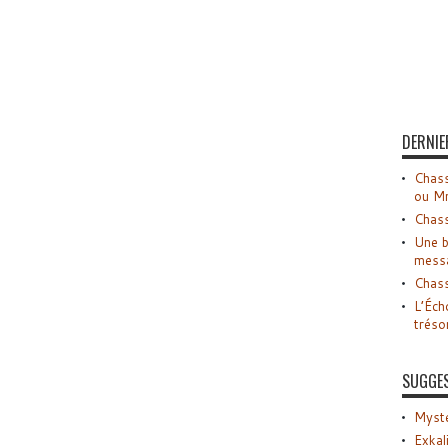
DERNIE
Chass
ou M
Chass
Une b
mess
Chass
L’Éch
tréso
SUGGE
Myste
Exkal