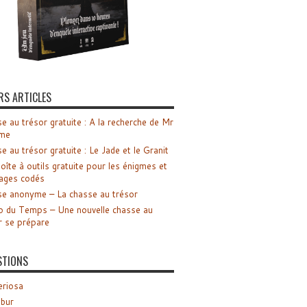
RS ARTICLES
e au trésor gratuite : A la recherche de Mr
me
e au trésor gratuite : Le Jade et le Granit
oîte à outils gratuite pour les énigmes et
ages codés
e anonyme – La chasse au trésor
o du Temps – Une nouvelle chasse au
r se prépare
STIONS
riosa
ibur