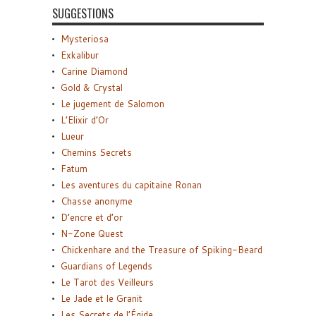
SUGGESTIONS
Mysteriosa
Exkalibur
Carine Diamond
Gold & Crystal
Le jugement de Salomon
L’Elixir d’Or
Lueur
Chemins Secrets
Fatum
Les aventures du capitaine Ronan
Chasse anonyme
D’encre et d’or
N-Zone Quest
Chickenhare and the Treasure of Spiking-Beard
Guardians of Legends
Le Tarot des Veilleurs
Le Jade et le Granit
Les Secrets de l’Égide