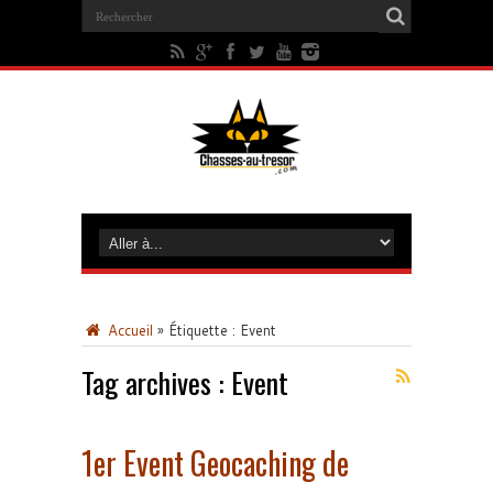
Accueil
»
Étiquette :
Event
Tag archives :
Event
1er Event Geocaching de