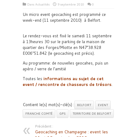
Dans
Actualités
9 septembre 2010
0
Un micro event geocaching est programmé ce
week-end (11 septembre 2010) à Belfort.
Le rendez-vous est fixé le samedi 11 septembre
à 13heures 30 sur le parking de la maison de
quartier des Forges/Miotte en N47°38.928
E006°51.842 (le geocaching est précis).
Au programme: de nouvelles geocahes, puis un
apéro / verre de l’amitié
Toutes les
informations au sujet de cet
event / rencontre de chasseurs de trésors
.
Contient le(s) mot(s)-clé(s) :
BELFORT
EVENT
FRANCHE COMTÉ
GPS
TERRITOIRE DE BELFORT
Précédent :
Geocaching en Champagne : event les