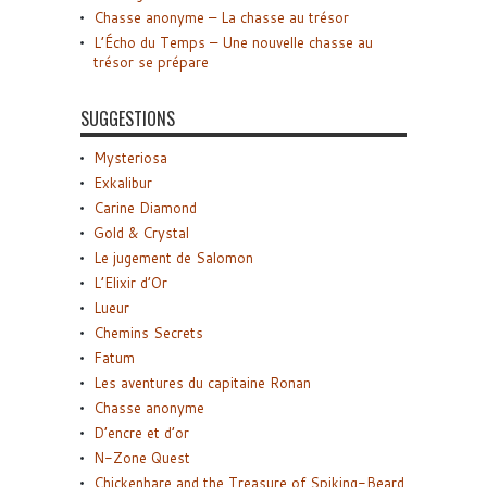
Chasse anonyme – La chasse au trésor
L’Écho du Temps – Une nouvelle chasse au
trésor se prépare
SUGGESTIONS
Mysteriosa
Exkalibur
Carine Diamond
Gold & Crystal
Le jugement de Salomon
L’Elixir d’Or
Lueur
Chemins Secrets
Fatum
Les aventures du capitaine Ronan
Chasse anonyme
D’encre et d’or
N-Zone Quest
Chickenhare and the Treasure of Spiking-Beard