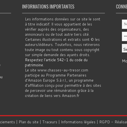
INFORMATIONS IMPORTANTES
CONN
Les informations données sur ce site le sont
à titre indicatif. Il vous appartient de les
vérifier auprès des organisateurs, des
annonceurs ou de tout autre tiers cité.
Certaines illustrations et extraits sont © les
auteurs/éditeurs. Toutefois, nous retirerons
toute image ou tout contenu sous copyright
sur simple demande des ayants droits.
Respectez l'article 542-1 du code du
Mo
e
patrimoine
.
Le site www.chasses-au-tresor.com
participe au Programme Partenaires
au
d’Amazon Europe S.à r.l., un programme
d’affiliation conçu pour permettre à des sites
de percevoir une rémunération grâce à la
création de liens vers Amazon.fr
rciements
|
Plan du site
|
Traceurs
|
Informations légales
|
RGPD
- Réalisa