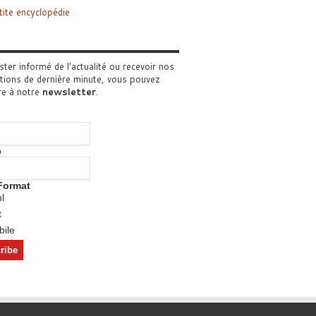
tite encyclopédie
ster informé de l'actualité ou recevoir nos
tions de dernière minute, vous pouvez
re à notre
newsletter
.
o
Format
l
t
ile