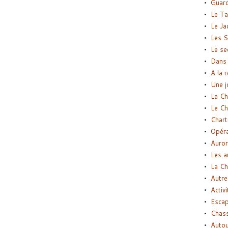
Guard
Le Ta
Le Ja
Les S
Le se
Dans 
A la 
Une j
La Ch
Le Ch
Chart
Opéra
Auror
Les a
La Ch
Autre
Activi
Esca
Chass
Autou