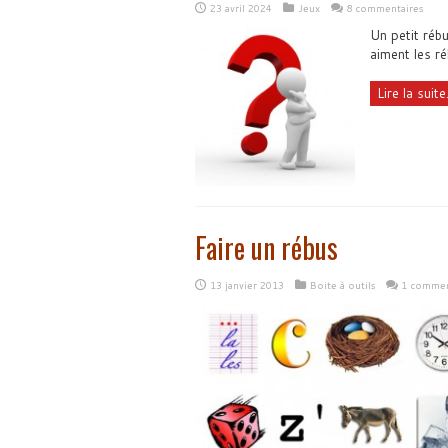
23 avril 2024
Jeux
8 commentaires
Un petit réb
aiment les r
Lire la suite.
Faire un rébus
13 janvier 2013
Boite à outils
1 commen