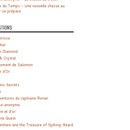
o du Temps – Une nouvelle chasse au
r se prépare
STIONS
riosa
ibur
e Diamond
& Crystal
gement de Salomon
ir d’Or
ns Secrets
m
ventures du capitaine Ronan
se anonyme
re et d’or
ne Quest
enhare and the Treasure of Spiking-Beard