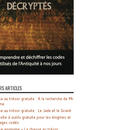
RS ARTICLES
e au trésor gratuite : A la recherche de Mr
me
e au trésor gratuite : Le Jade et le Granit
oîte à outils gratuite pour les énigmes et
ages codés
e anonyme – La chasse au trésor