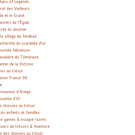
ians of Legends
rot des Veilleurs
de et le Granit
ecrets de l’Égide
cret du destrier
le sillage de Sindbad
recherche du scarabée d’or
ournée fabuleuse
evalière du Téméraire
emin de la Victoire
res au trésor
tion France 98
e
moureux d’Ariège
ouette d’Or
s chasses au trésor
tés enfants et familles
pe games & escape rooms
eurs de trésors & Aventure
r des chasses au trésor