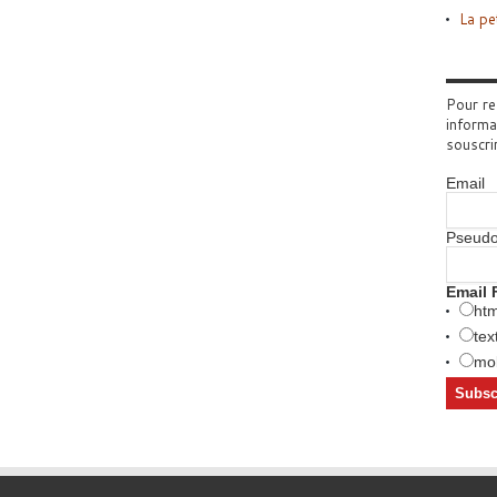
La pe
Pour re
informa
souscri
Email
Pseud
Email 
htm
tex
mob