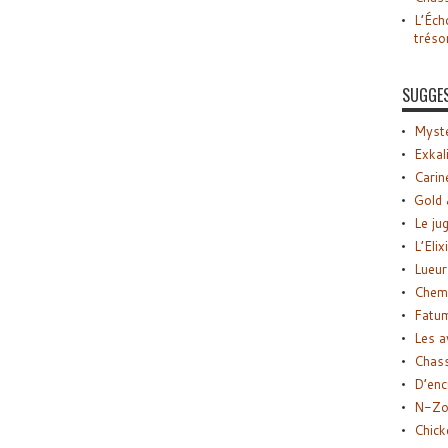
L’Éch
tréso
SUGGE
Myste
Exkal
Carin
Gold 
Le ju
L’Elix
Lueur
Chemi
Fatu
Les a
Chas
D’enc
N-Zo
Chick