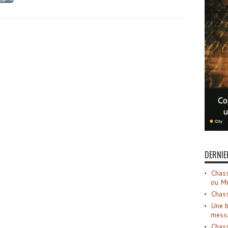
DERNIE
Chass
ou M
Chass
Une b
mess
Chass