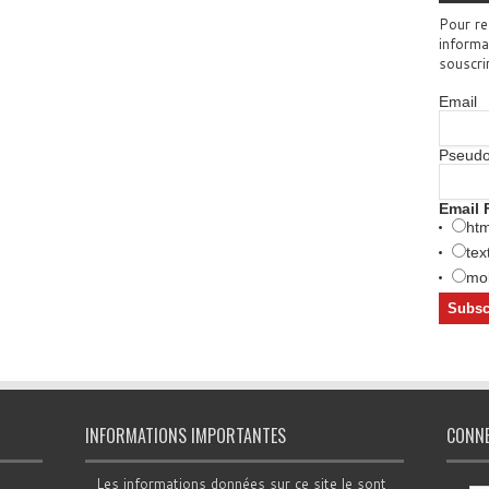
Pour re
informa
souscri
Email
Pseud
Email 
htm
tex
mob
INFORMATIONS IMPORTANTES
CONN
Les informations données sur ce site le sont