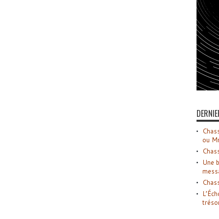
DERNIE
Chass
ou M
Chass
Une b
mess
Chass
L’Éch
tréso