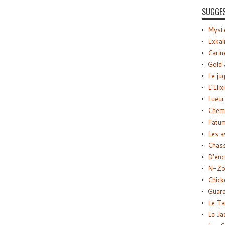
SUGGE
Myste
Exkal
Carin
Gold 
Le ju
L’Elix
Lueur
Chemi
Fatu
Les a
Chas
D’enc
N-Zo
Chick
Guard
Le Ta
Le Ja