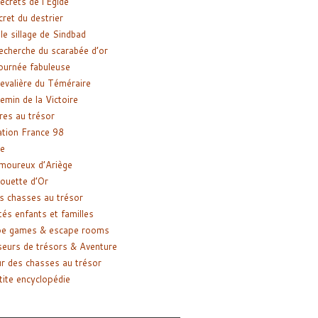
ecrets de l’Égide
cret du destrier
le sillage de Sindbad
recherche du scarabée d’or
ournée fabuleuse
evalière du Téméraire
emin de la Victoire
res au trésor
tion France 98
e
moureux d’Ariège
ouette d’Or
s chasses au trésor
tés enfants et familles
pe games & escape rooms
eurs de trésors & Aventure
r des chasses au trésor
tite encyclopédie