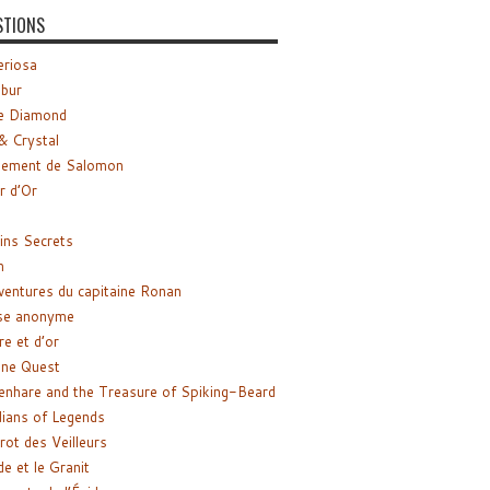
STIONS
riosa
ibur
e Diamond
& Crystal
gement de Salomon
ir d’Or
ns Secrets
m
ventures du capitaine Ronan
se anonyme
re et d’or
ne Quest
enhare and the Treasure of Spiking-Beard
ians of Legends
rot des Veilleurs
de et le Granit