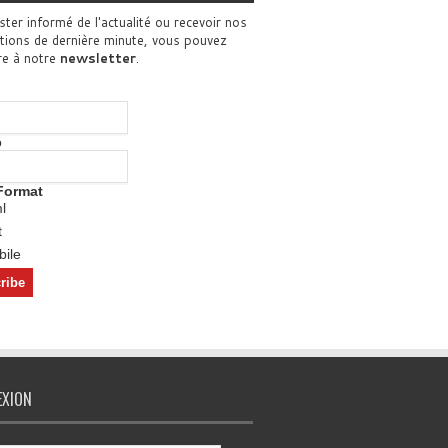
ster informé de l'actualité ou recevoir nos
tions de dernière minute, vous pouvez
re à notre
newsletter
.
o
Format
l
t
ile
EXION