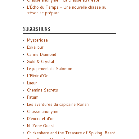
Chasse anonyme – La chasse au trésor
L’Écho du Temps – Une nouvelle chasse au
trésor se prépare
SUGGESTIONS
Mysteriosa
Exkalibur
Carine Diamond
Gold & Crystal
Le jugement de Salomon
L’Elixir d’Or
Lueur
Chemins Secrets
Fatum
Les aventures du capitaine Ronan
Chasse anonyme
D’encre et d’or
N-Zone Quest
Chickenhare and the Treasure of Spiking-Beard