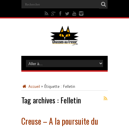
Accueil
»
Étiquette :
Felletin
Tag archives :
Felletin
Creuse – A la poursuite du