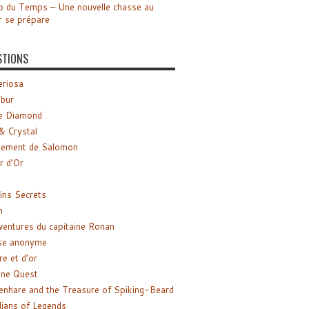
o du Temps – Une nouvelle chasse au
r se prépare
STIONS
riosa
ibur
e Diamond
& Crystal
gement de Salomon
ir d’Or
ns Secrets
m
ventures du capitaine Ronan
se anonyme
re et d’or
ne Quest
enhare and the Treasure of Spiking-Beard
ians of Legends