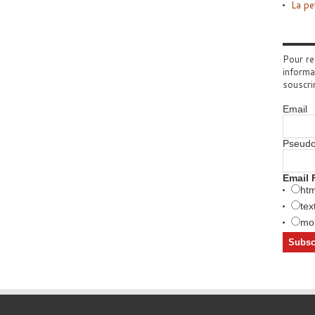
La pe
Pour re
informa
souscri
Email
Pseud
Email 
htm
tex
mob