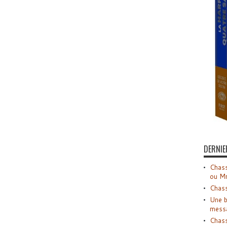
DERNIE
Chass
ou M
Chass
Une b
mess
Chass