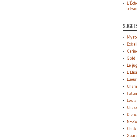
L’Éch
tréso
SUGGE
Myste
Exkal
Carin
Gold 
Le ju
L’Elix
Lueur
Chemi
Fatu
Les a
Chas
D’enc
N-Zo
Chick
Guard