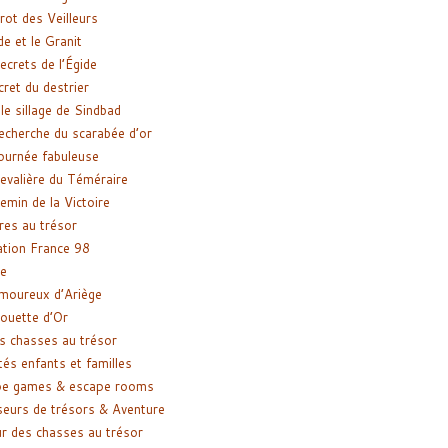
rot des Veilleurs
de et le Granit
ecrets de l’Égide
cret du destrier
le sillage de Sindbad
recherche du scarabée d’or
ournée fabuleuse
evalière du Téméraire
emin de la Victoire
res au trésor
tion France 98
e
moureux d’Ariège
ouette d’Or
s chasses au trésor
tés enfants et familles
pe games & escape rooms
eurs de trésors & Aventure
r des chasses au trésor