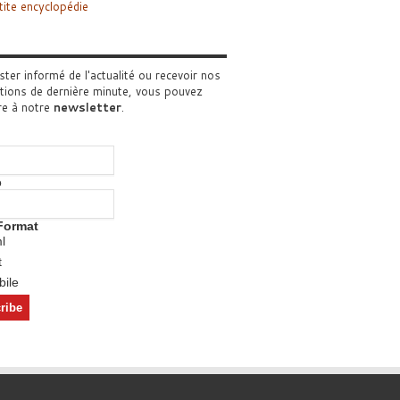
tite encyclopédie
ster informé de l'actualité ou recevoir nos
tions de dernière minute, vous pouvez
re à notre
newsletter
.
o
Format
l
t
ile