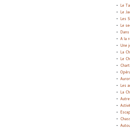
Le Ta
Le Ja
Les S
Le se
Dans 
A la 
Une j
La Ch
Le Ch
Chart
Opéra
Auror
Les a
La Ch
Autre
Activi
Esca
Chass
Autou