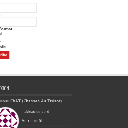
o
Format
l
t
ile
EXION
venue
ChAT (Chasses Au Trésor)
.
Tableau de bord
Votre profil