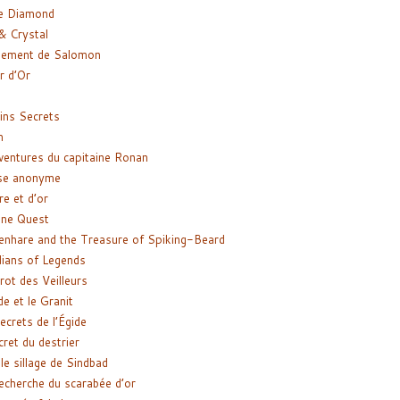
e Diamond
& Crystal
gement de Salomon
ir d’Or
ns Secrets
m
ventures du capitaine Ronan
se anonyme
re et d’or
ne Quest
enhare and the Treasure of Spiking-Beard
ians of Legends
rot des Veilleurs
de et le Granit
ecrets de l’Égide
cret du destrier
le sillage de Sindbad
recherche du scarabée d’or