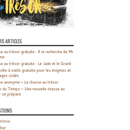
RS ARTICLES
e au trésor gratuite : A la recherche de Mr
me
e au trésor gratuite : Le Jade et le Granit
oîte à outils gratuite pour les énigmes et
ages codés
e anonyme – La chasse au trésor
o du Temps – Une nouvelle chasse au
r se prépare
STIONS
riosa
ibur