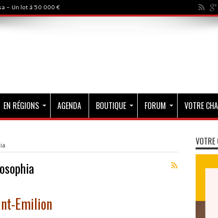
a - Un lot à 50 000 €
EN RÉGIONS
AGENDA
BOUTIQUE
FORUM
VOTRE CHA
VOTRE 
ia
losophia
int-Emilion