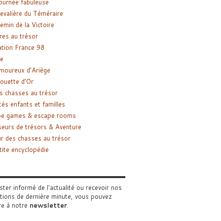
ournée fabuleuse
evalière du Téméraire
emin de la Victoire
res au trésor
tion France 98
e
moureux d’Ariège
ouette d’Or
s chasses au trésor
tés enfants et familles
pe games & escape rooms
eurs de trésors & Aventure
r des chasses au trésor
tite encyclopédie
ster informé de l'actualité ou recevoir nos
tions de dernière minute, vous pouvez
re à notre
newsletter
.