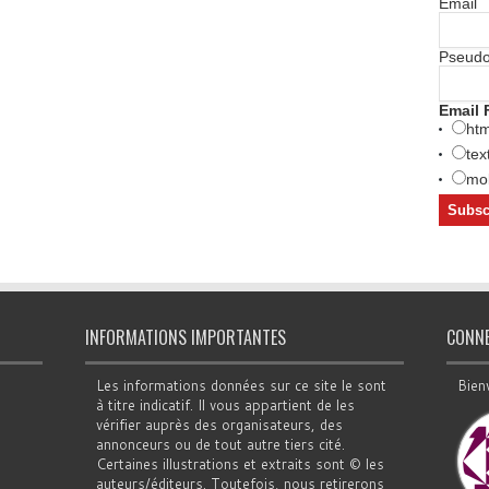
Email
Pseud
Email 
htm
tex
mob
INFORMATIONS IMPORTANTES
CONN
Les informations données sur ce site le sont
Bien
à titre indicatif. Il vous appartient de les
vérifier auprès des organisateurs, des
annonceurs ou de tout autre tiers cité.
Certaines illustrations et extraits sont © les
auteurs/éditeurs. Toutefois, nous retirerons