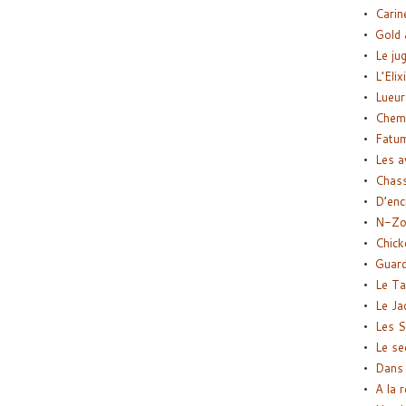
Carin
Gold 
Le ju
L’Elix
Lueur
Chemi
Fatu
Les a
Chas
D’enc
N-Zo
Chick
Guard
Le Ta
Le Ja
Les S
Le se
Dans 
A la 