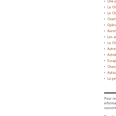
Une j
La Ch
Le Ch
Chart
Opéra
Auror
Les a
La Ch
Autre
Activi
Esca
Chass
Autou
La pe
Pour re
informa
souscri