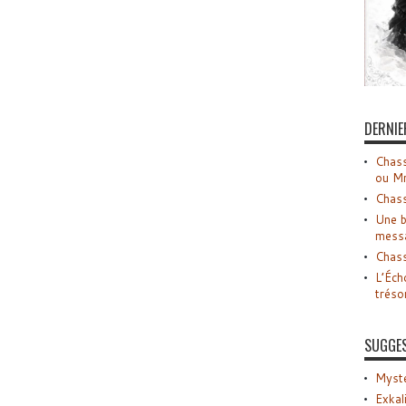
DERNIE
Chass
ou M
Chass
Une b
mess
Chass
L’Éch
tréso
SUGGE
Myste
Exkal