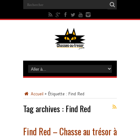
Accueil
»
Étiquette :
Find Red
Tag archives :
Find Red
Find Red – Chasse au trésor à