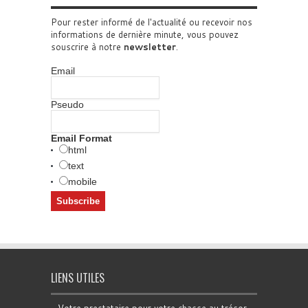
Pour rester informé de l'actualité ou recevoir nos
informations de dernière minute, vous pouvez
souscrire à notre
newsletter
.
Email
Pseudo
Email Format
html
text
mobile
LIENS UTILES
Votre prestataire pour votre chasse au trésor