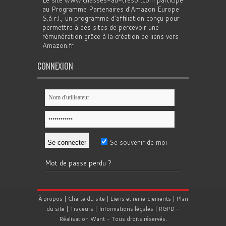
Le site www.chasses-au-tresor.com participe
au Programme Partenaires d’Amazon Europe
S.à r.l., un programme d’affiliation conçu pour
permettre à des sites de percevoir une
rémunération grâce à la création de liens vers
Amazon.fr
CONNEXION
Se souvenir de moi
Mot de passe perdu ?
À propos
|
Charte du site
|
Liens et remerciements
|
Plan
du site
|
Traceurs
|
Informations légales
|
RGPD
-
Réalisation
Want
- Tous droits réservés.