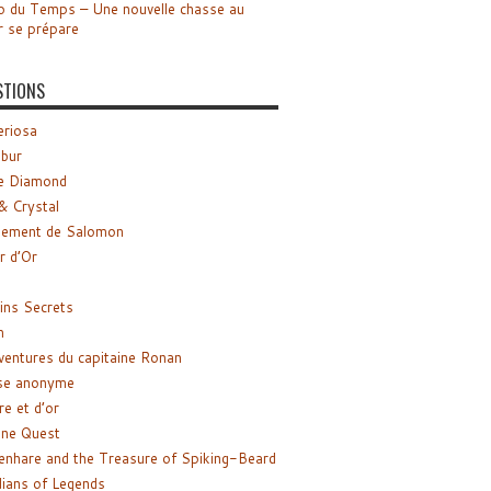
o du Temps – Une nouvelle chasse au
r se prépare
STIONS
riosa
ibur
e Diamond
& Crystal
gement de Salomon
ir d’Or
ns Secrets
m
ventures du capitaine Ronan
se anonyme
re et d’or
ne Quest
enhare and the Treasure of Spiking-Beard
ians of Legends