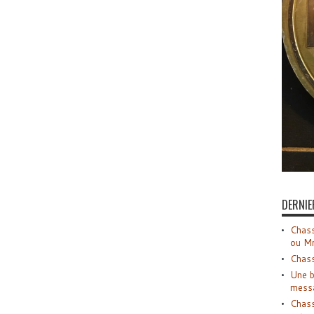
DERNIE
Chass
ou M
Chass
Une b
mess
Chass