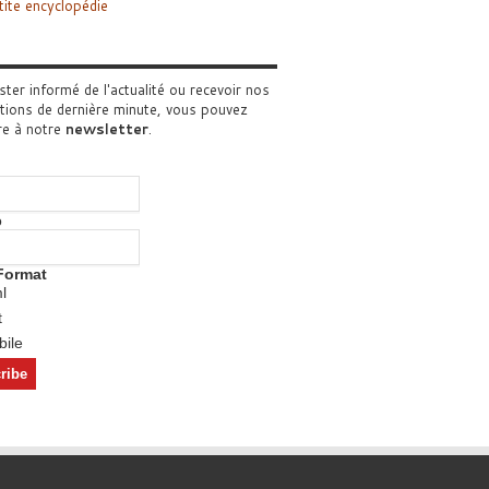
tite encyclopédie
ster informé de l'actualité ou recevoir nos
tions de dernière minute, vous pouvez
re à notre
newsletter
.
o
Format
l
t
ile