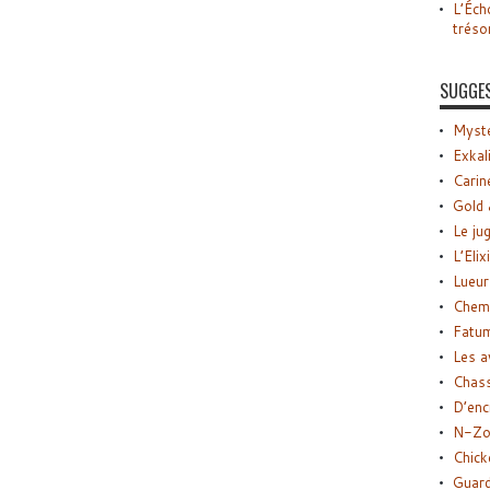
L’Éch
tréso
SUGGE
Myste
Exkal
Carin
Gold 
Le ju
L’Elix
Lueur
Chemi
Fatu
Les a
Chas
D’enc
N-Zo
Chick
Guard