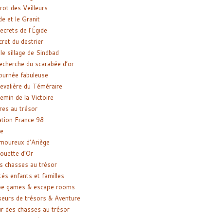
rot des Veilleurs
de et le Granit
ecrets de l’Égide
cret du destrier
le sillage de Sindbad
recherche du scarabée d’or
ournée fabuleuse
evalière du Téméraire
emin de la Victoire
res au trésor
tion France 98
e
moureux d’Ariège
ouette d’Or
s chasses au trésor
tés enfants et familles
pe games & escape rooms
eurs de trésors & Aventure
r des chasses au trésor