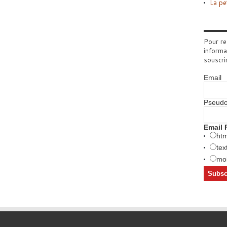
La pe
Pour re
informa
souscri
Email
Pseud
Email 
htm
tex
mob