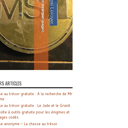
RS ARTICLES
e au trésor gratuite : A la recherche de Mr
me
e au trésor gratuite : Le Jade et le Granit
oîte à outils gratuite pour les énigmes et
ages codés
e anonyme – La chasse au trésor