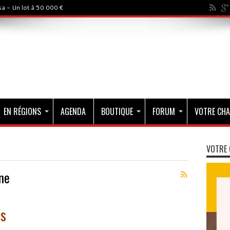
a - Un lot à 50 000 €
EN RÉGIONS
AGENDA
BOUTIQUE
FORUM
VOTRE CHA
VOTRE 
ne
rs