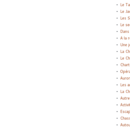
Le Ta
Le Ja
Les S
Le se
Dans 
A la 
Une j
La Ch
Le Ch
Chart
Opéra
Auror
Les a
La Ch
Autre
Activi
Esca
Chass
Autou