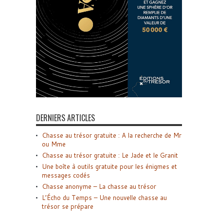
DERNIERS ARTICLES
Chasse au trésor gratuite : A la recherche de Mr
ou Mme
Chasse au trésor gratuite : Le Jade et le Granit
Une boîte à outils gratuite pour les énigmes et
messages codés
Chasse anonyme – La chasse au trésor
L’Écho du Temps – Une nouvelle chasse au
trésor se prépare