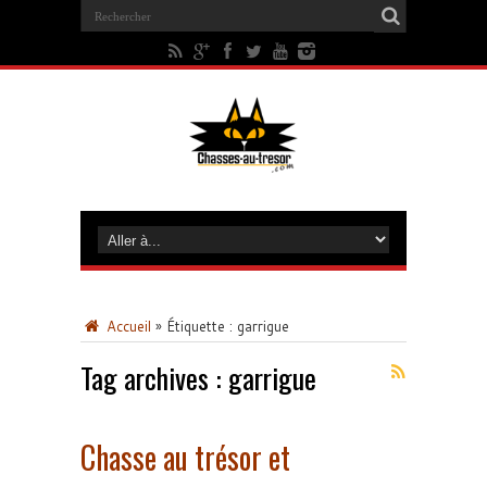
Accueil
»
Étiquette :
garrigue
Tag archives :
garrigue
Chasse au trésor et