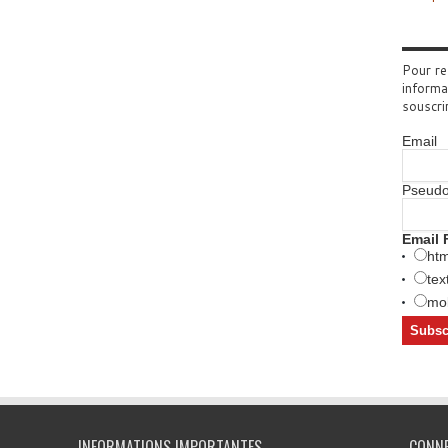
Pour re
informa
souscri
Email
Pseud
Email 
htm
tex
mob
INFORMATIONS IMPORTANTES
CONN