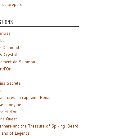
r se prépare
STIONS
riosa
ibur
e Diamond
& Crystal
gement de Salomon
ir d’Or
ns Secrets
m
ventures du capitaine Ronan
se anonyme
re et d’or
ne Quest
enhare and the Treasure of Spiking-Beard
ians of Legends