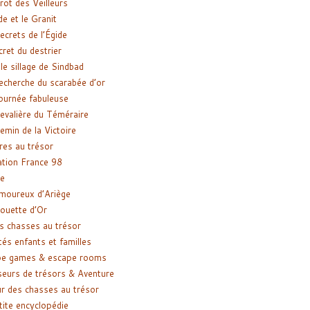
rot des Veilleurs
de et le Granit
ecrets de l’Égide
cret du destrier
le sillage de Sindbad
recherche du scarabée d’or
ournée fabuleuse
evalière du Téméraire
emin de la Victoire
res au trésor
tion France 98
e
moureux d’Ariège
ouette d’Or
s chasses au trésor
tés enfants et familles
pe games & escape rooms
eurs de trésors & Aventure
r des chasses au trésor
tite encyclopédie