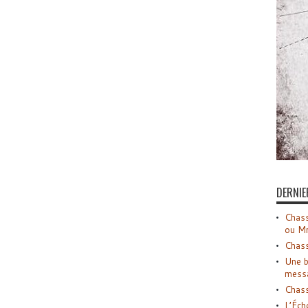
DERNIE
Chass
ou M
Chass
Une b
mess
Chass
L’Éch