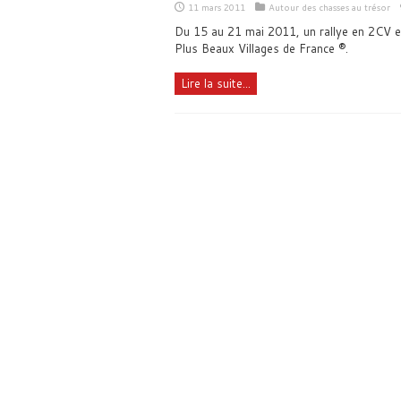
11 mars 2011
Autour des chasses au trésor
Du 15 au 21 mai 2011, un rallye en 2CV es
Plus Beaux Villages de France ®.
Lire la suite...