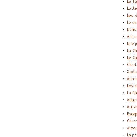
Le Ta
Le Ja
Les S
Le se
Dans 
A la 
Une j
La Ch
Le Ch
Chart
Opéra
Auror
Les a
La Ch
Autre
Activi
Esca
Chass
Autou
La pe