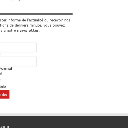
ster informé de l'actualité ou recevoir nos
tions de dernière minute, vous pouvez
re à notre
newsletter
.
o
Format
l
t
ile
EXION