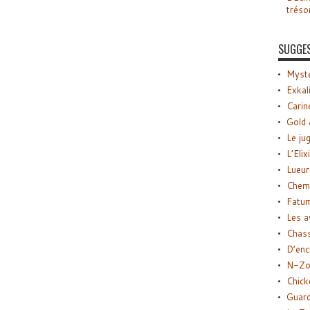
tréso
SUGGE
Myste
Exkal
Carin
Gold 
Le ju
L’Elix
Lueur
Chemi
Fatu
Les a
Chas
D’enc
N-Zo
Chick
Guard