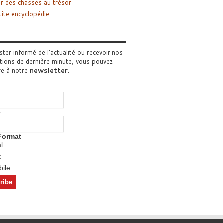
r des chasses au trésor
tite encyclopédie
ster informé de l'actualité ou recevoir nos
tions de dernière minute, vous pouvez
re à notre
newsletter
.
o
Format
l
t
ile