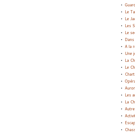
Guard
Le Ta
Le Ja
Les S
Le se
Dans 
A la 
Une j
La Ch
Le Ch
Chart
Opéra
Auror
Les a
La Ch
Autre
Activi
Esca
Chass