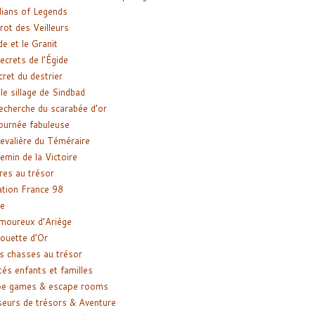
ians of Legends
rot des Veilleurs
de et le Granit
ecrets de l’Égide
cret du destrier
le sillage de Sindbad
recherche du scarabée d’or
ournée fabuleuse
evalière du Téméraire
emin de la Victoire
res au trésor
tion France 98
e
moureux d’Ariège
ouette d’Or
s chasses au trésor
tés enfants et familles
pe games & escape rooms
eurs de trésors & Aventure