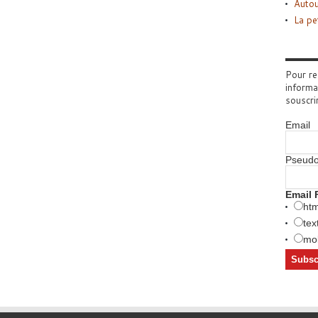
Autou
La pe
Pour re
informa
souscri
Email
Pseud
Email 
htm
tex
mob