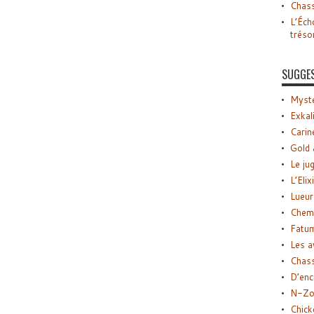
Chass
L’Éch
tréso
SUGGE
Myste
Exkal
Carin
Gold 
Le ju
L’Elix
Lueur
Chemi
Fatu
Les a
Chas
D’enc
N-Zo
Chick