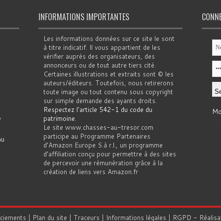
INFORMATIONS IMPORTANTES
CONN
Les informations données sur ce site le sont
à titre indicatif. Il vous appartient de les
vérifier auprès des organisateurs, des
annonceurs ou de tout autre tiers cité.
Certaines illustrations et extraits sont © les
auteurs/éditeurs. Toutefois, nous retirerons
toute image ou tout contenu sous copyright
sur simple demande des ayants droits.
Respectez l'article 542-1 du code du
Mo
e
patrimoine
.
Le site www.chasses-au-tresor.com
participe au Programme Partenaires
au
d’Amazon Europe S.à r.l., un programme
d’affiliation conçu pour permettre à des sites
de percevoir une rémunération grâce à la
création de liens vers Amazon.fr
rciements
|
Plan du site
|
Traceurs
|
Informations légales
|
RGPD
- Réalisa