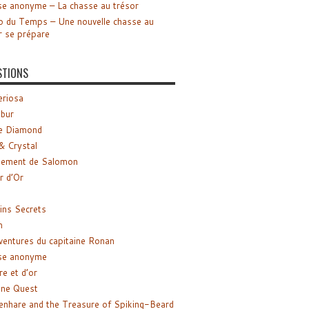
e anonyme – La chasse au trésor
o du Temps – Une nouvelle chasse au
r se prépare
STIONS
riosa
ibur
e Diamond
& Crystal
gement de Salomon
ir d’Or
ns Secrets
m
ventures du capitaine Ronan
se anonyme
re et d’or
ne Quest
enhare and the Treasure of Spiking-Beard