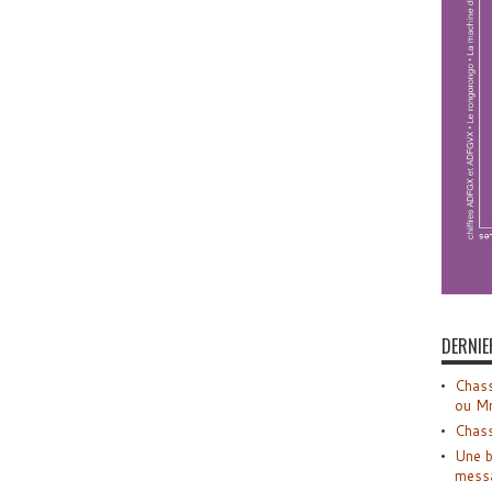
DERNIE
Chass
ou M
Chass
Une b
mess