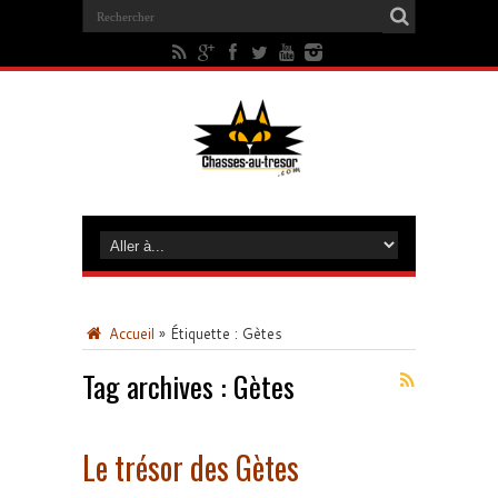
Accueil
»
Étiquette :
Gètes
Tag archives :
Gètes
Le trésor des Gètes