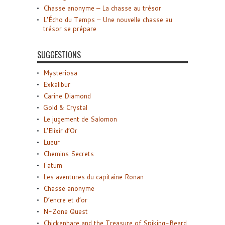
Chasse anonyme – La chasse au trésor
L’Écho du Temps – Une nouvelle chasse au
trésor se prépare
SUGGESTIONS
Mysteriosa
Exkalibur
Carine Diamond
Gold & Crystal
Le jugement de Salomon
L’Elixir d’Or
Lueur
Chemins Secrets
Fatum
Les aventures du capitaine Ronan
Chasse anonyme
D’encre et d’or
N-Zone Quest
Chickenhare and the Treasure of Spiking-Beard