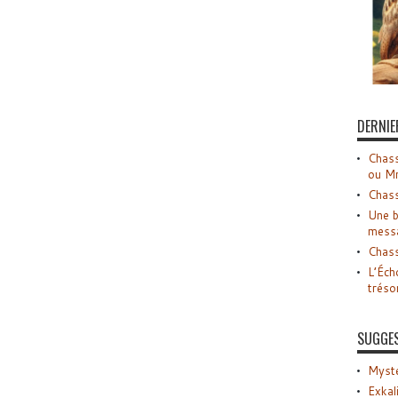
DERNIE
Chass
ou M
Chass
Une b
mess
Chass
L’Éch
tréso
SUGGE
Myste
Exkal