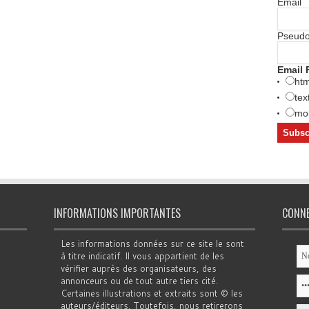
Email
Pseud
Email 
htm
tex
mob
INFORMATIONS IMPORTANTES
CONN
Les informations données sur ce site le sont
à titre indicatif. Il vous appartient de les
vérifier auprès des organisateurs, des
annonceurs ou de tout autre tiers cité.
Certaines illustrations et extraits sont © les
auteurs/éditeurs. Toutefois, nous retirerons