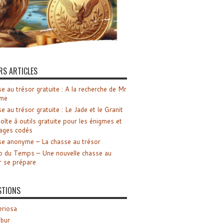
RS ARTICLES
e au trésor gratuite : A la recherche de Mr
me
e au trésor gratuite : Le Jade et le Granit
oîte à outils gratuite pour les énigmes et
ages codés
e anonyme – La chasse au trésor
o du Temps – Une nouvelle chasse au
r se prépare
STIONS
riosa
ibur