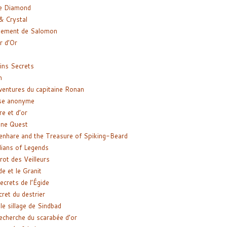
e Diamond
& Crystal
gement de Salomon
ir d’Or
ns Secrets
m
ventures du capitaine Ronan
se anonyme
re et d’or
ne Quest
enhare and the Treasure of Spiking-Beard
ians of Legends
rot des Veilleurs
de et le Granit
ecrets de l’Égide
cret du destrier
le sillage de Sindbad
recherche du scarabée d’or