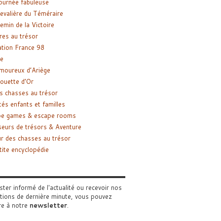
ournée fabuleuse
evalière du Téméraire
emin de la Victoire
res au trésor
tion France 98
e
moureux d’Ariège
ouette d’Or
s chasses au trésor
tés enfants et familles
pe games & escape rooms
eurs de trésors & Aventure
r des chasses au trésor
tite encyclopédie
ster informé de l'actualité ou recevoir nos
tions de dernière minute, vous pouvez
re à notre
newsletter
.