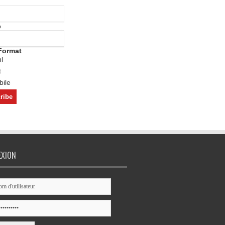
o
Format
l
t
ile
EXION