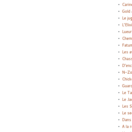
Carin
Gold 
Le ju
L’Elix
Lueur
Chemi
Fatu
Les a
Chas
D’enc
N-Zo
Chick
Guard
Le Ta
Le Ja
Les S
Le se
Dans 
A la 