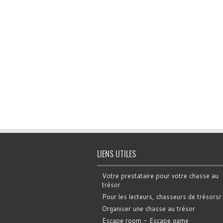
LIENS UTILES
Votre prestataire pour votre chasse au
trésor
Pour les lecteurs, chasseurs de trésorsr
Organiser une chasse au trésor
Escape room - Escape game