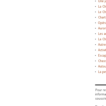
Une j
La Ch
Le Ch
Chart
Opéra
Auror
Les a
La Ch
Autre
Activi
Esca
Chass
Autou
La pe
Pour re
informa
souscri