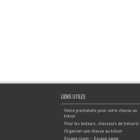
LIENS UTILES
Votre prestataire pour votre chasse au
trésor
Pour les lecteurs, chasseurs de trésorsr
Organiser une chasse au trésor
Escape room - Escape game