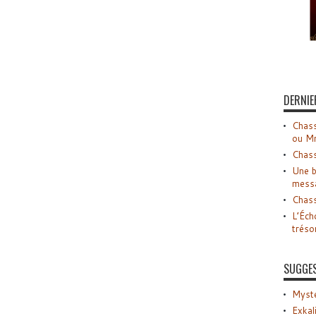
DERNIE
Chass
ou M
Chass
Une b
mess
Chass
L’Éch
tréso
SUGGE
Myste
Exkal