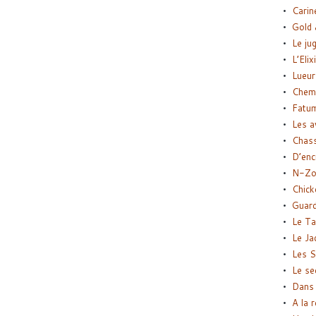
Carin
Gold 
Le ju
L’Elix
Lueur
Chemi
Fatu
Les a
Chas
D’enc
N-Zo
Chick
Guard
Le Ta
Le Ja
Les S
Le se
Dans 
A la 