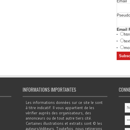
Email
Pseud
Email 
htm
tex
mob
INFORMATIONS IMPORTANTES
CONN
Les informations données sur ce site le sont
à titre indicatif. Il vous appartient de les
vérifier auprès des organisateurs, des
annonceurs ou de tout autre tiers cité.
Certaines illustrations et extraits sont © les
auteurs/éditeurs. Toutefois, nous retirerons