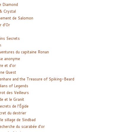
e Diamond
& Crystal
gement de Salomon
ir d’Or
ns Secrets
m
ventures du capitaine Ronan
se anonyme
re et d’or
ne Quest
enhare and the Treasure of Spiking-Beard
ians of Legends
rot des Veilleurs
de et le Granit
ecrets de l’Égide
cret du destrier
le sillage de Sindbad
recherche du scarabée d’or