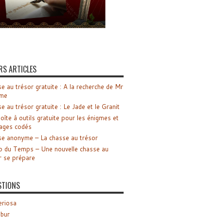
RS ARTICLES
e au trésor gratuite : A la recherche de Mr
me
e au trésor gratuite : Le Jade et le Granit
oîte à outils gratuite pour les énigmes et
ages codés
e anonyme – La chasse au trésor
o du Temps – Une nouvelle chasse au
r se prépare
STIONS
riosa
ibur