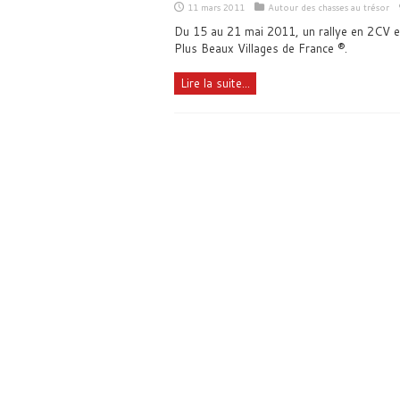
11 mars 2011
Autour des chasses au trésor
Du 15 au 21 mai 2011, un rallye en 2CV es
Plus Beaux Villages de France ®.
Lire la suite...