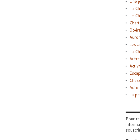
Une j
La Ch
Le Ch
Chart
Opéra
Auror
Les a
La Ch
Autre
Activi
Esca
Chass
Autou
La pe
Pour re
informa
souscri