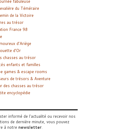
ournée fabuleuse
evalière du Téméraire
emin de la Victoire
res au trésor
tion France 98
e
moureux d’Ariège
ouette d’Or
s chasses au trésor
tés enfants et familles
pe games & escape rooms
eurs de trésors & Aventure
r des chasses au trésor
tite encyclopédie
ster informé de l'actualité ou recevoir nos
tions de dernière minute, vous pouvez
re à notre
newsletter
.