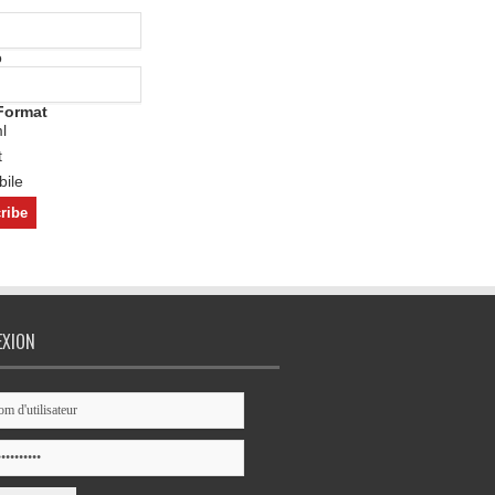
o
Format
l
t
ile
EXION