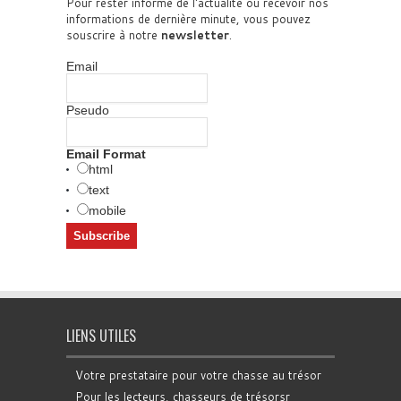
Pour rester informé de l'actualité ou recevoir nos
informations de dernière minute, vous pouvez
souscrire à notre
newsletter
.
Email
Pseudo
Email Format
html
text
mobile
LIENS UTILES
Votre prestataire pour votre chasse au trésor
Pour les lecteurs, chasseurs de trésorsr