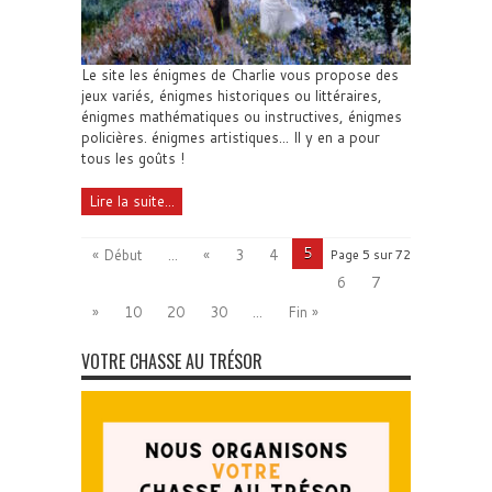
Le site les énigmes de Charlie vous propose des
jeux variés, énigmes historiques ou littéraires,
énigmes mathématiques ou instructives, énigmes
policières. énigmes artistiques... Il y en a pour
tous les goûts !
Lire la suite...
5
« Début
...
«
3
4
Page 5 sur 72
6
7
»
10
20
30
...
Fin »
VOTRE CHASSE AU TRÉSOR