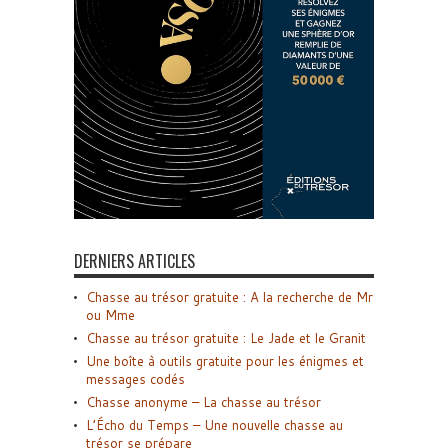
DERNIERS ARTICLES
Chasse au trésor gratuite : A la recherche de Mr
ou Mme
Chasse au trésor gratuite : Le Jade et le Granit
Une boîte à outils gratuite pour les énigmes et
messages codés
Chasse anonyme – La chasse au trésor
L’Écho du Temps – Une nouvelle chasse au
trésor se prépare