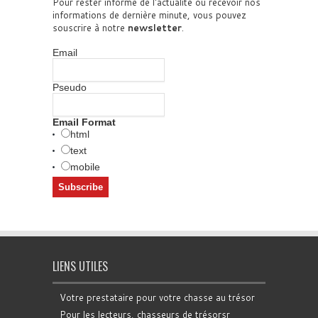
Pour rester informé de l'actualité ou recevoir nos
informations de dernière minute, vous pouvez
souscrire à notre
newsletter
.
Email
Pseudo
Email Format
html
text
mobile
LIENS UTILES
Votre prestataire pour votre chasse au trésor
Pour les lecteurs, chasseurs de trésorsr