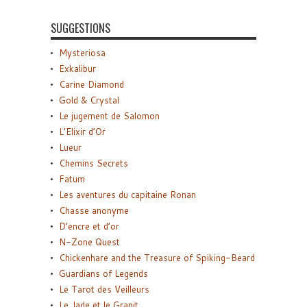
SUGGESTIONS
Mysteriosa
Exkalibur
Carine Diamond
Gold & Crystal
Le jugement de Salomon
L’Elixir d’Or
Lueur
Chemins Secrets
Fatum
Les aventures du capitaine Ronan
Chasse anonyme
D’encre et d’or
N-Zone Quest
Chickenhare and the Treasure of Spiking-Beard
Guardians of Legends
Le Tarot des Veilleurs
Le Jade et le Granit