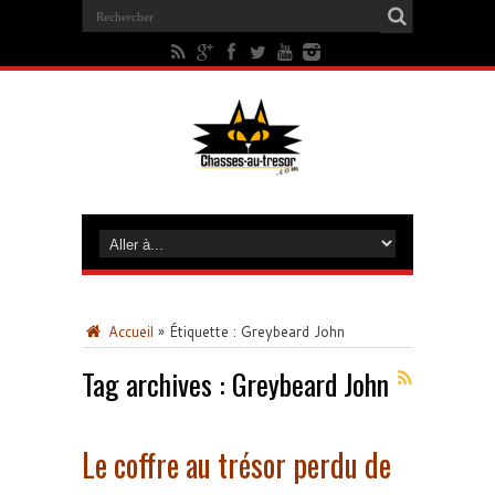
Accueil
»
Étiquette :
Greybeard John
Tag archives :
Greybeard John
Le coffre au trésor perdu de