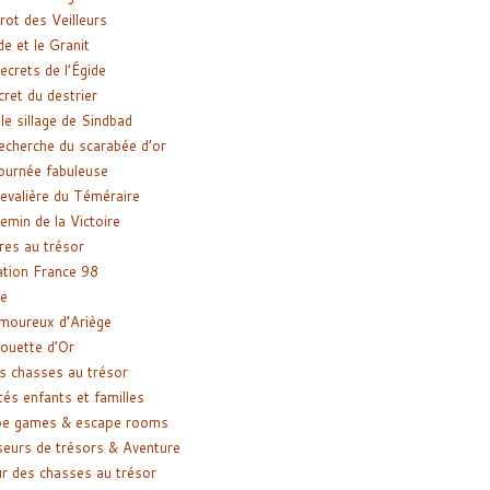
rot des Veilleurs
de et le Granit
ecrets de l’Égide
cret du destrier
le sillage de Sindbad
recherche du scarabée d’or
ournée fabuleuse
evalière du Téméraire
emin de la Victoire
res au trésor
tion France 98
e
moureux d’Ariège
ouette d’Or
s chasses au trésor
tés enfants et familles
pe games & escape rooms
eurs de trésors & Aventure
r des chasses au trésor