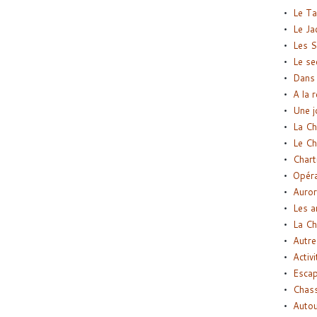
Le Ta
Le Ja
Les S
Le se
Dans 
A la 
Une j
La Ch
Le Ch
Chart
Opéra
Auror
Les a
La Ch
Autre
Activi
Esca
Chass
Autou