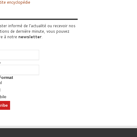
tite encyclopédie
ster informé de l'actualité ou recevoir nos
tions de dernière minute, vous pouvez
re à notre
newsletter
.
o
Format
l
t
ile