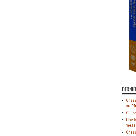
DERNIE
Chass
ou M
Chass
Une b
mess
Chass