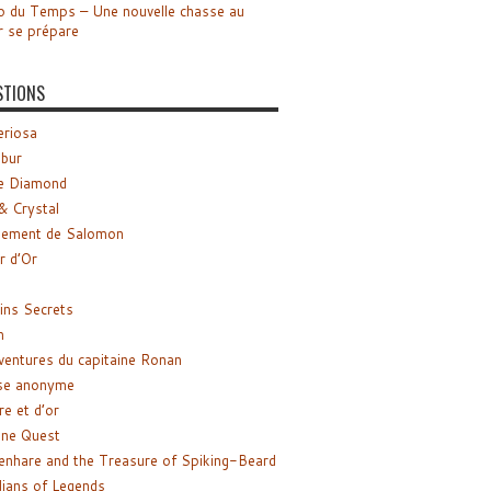
o du Temps – Une nouvelle chasse au
r se prépare
STIONS
riosa
ibur
e Diamond
& Crystal
gement de Salomon
ir d’Or
ns Secrets
m
ventures du capitaine Ronan
se anonyme
re et d’or
ne Quest
enhare and the Treasure of Spiking-Beard
ians of Legends