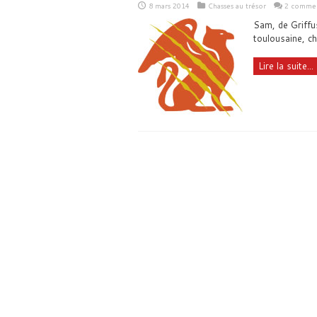
8 mars 2014
Chasses au trésor
2 commen
Sam, de Griffus
toulousaine, ch
Lire la suite...