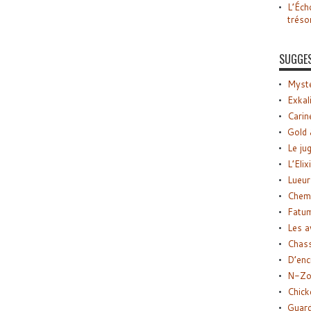
L’Éch
tréso
SUGGE
Myste
Exkal
Carin
Gold 
Le ju
L’Elix
Lueur
Chemi
Fatu
Les a
Chas
D’enc
N-Zo
Chick
Guard