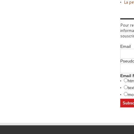
La pe
Pour re
informa
souscri
Email
Pseud
Email 
htm
tex
mob