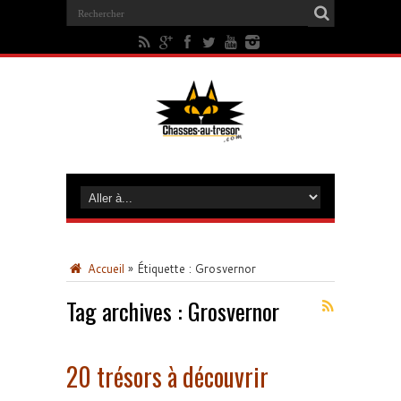
Accueil
»
Étiquette :
Grosvernor
Tag archives :
Grosvernor
20 trésors à découvrir