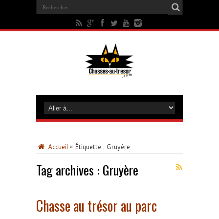
Accueil
»
Étiquette :
Gruyère
Tag archives :
Gruyère
Chasse au trésor au parc