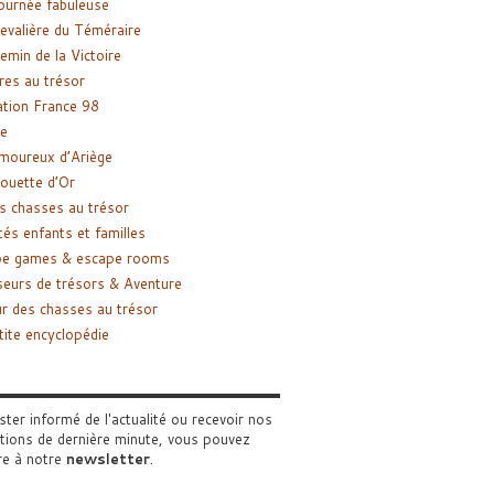
ournée fabuleuse
evalière du Téméraire
emin de la Victoire
res au trésor
tion France 98
e
moureux d’Ariège
ouette d’Or
s chasses au trésor
tés enfants et familles
pe games & escape rooms
eurs de trésors & Aventure
r des chasses au trésor
tite encyclopédie
ster informé de l'actualité ou recevoir nos
tions de dernière minute, vous pouvez
re à notre
newsletter
.