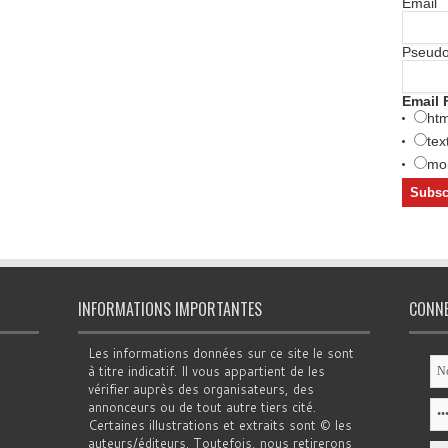
Email
Pseud
Email 
htm
tex
mob
INFORMATIONS IMPORTANTES
CONN
Les informations données sur ce site le sont
à titre indicatif. Il vous appartient de les
vérifier auprès des organisateurs, des
annonceurs ou de tout autre tiers cité.
Certaines illustrations et extraits sont © les
auteurs/éditeurs. Toutefois, nous retirerons