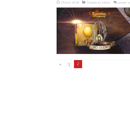
29 avril 2018
Chasses au trésor
Laisser 
2
«
1