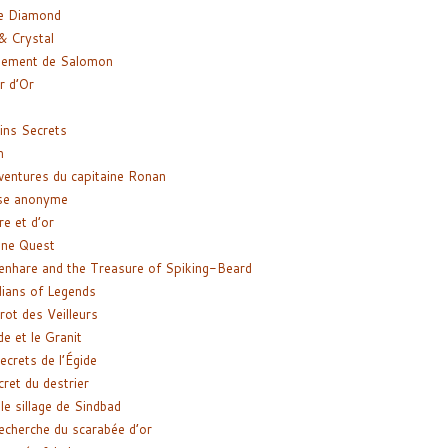
e Diamond
& Crystal
gement de Salomon
ir d’Or
ns Secrets
m
ventures du capitaine Ronan
se anonyme
re et d’or
ne Quest
enhare and the Treasure of Spiking-Beard
ians of Legends
rot des Veilleurs
de et le Granit
ecrets de l’Égide
cret du destrier
le sillage de Sindbad
recherche du scarabée d’or