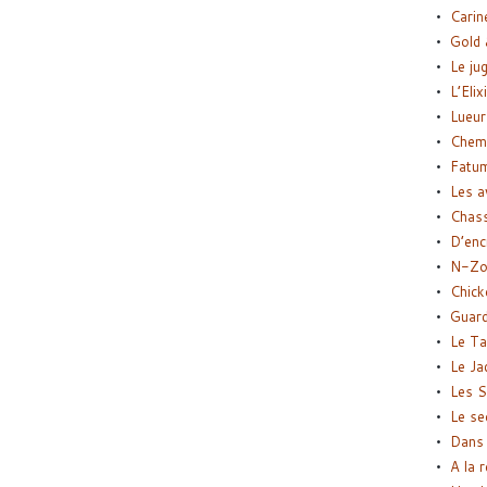
Carin
Gold 
Le ju
L’Elix
Lueur
Chemi
Fatu
Les a
Chas
D’enc
N-Zo
Chick
Guard
Le Ta
Le Ja
Les S
Le se
Dans 
A la 