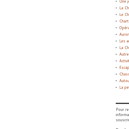
Une j
La Ch
Le Ch
Chart
Opéra
Auror
Les a
La Ch
Autre
Activi
Esca
Chass
Autou
La pe
Pour re
informa
souscri