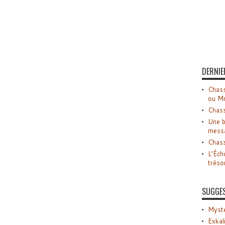
DERNIE
Chass
ou M
Chass
Une b
mess
Chass
L’Éch
tréso
SUGGE
Myste
Exkal