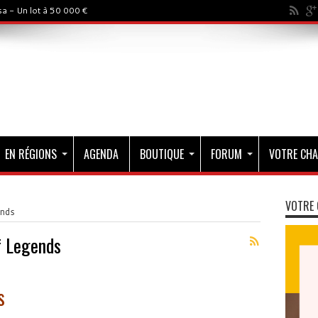
a - Un lot à 50 000 €
EN RÉGIONS
AGENDA
BOUTIQUE
FORUM
VOTRE CHA
VOTRE 
ends
f Legends
s