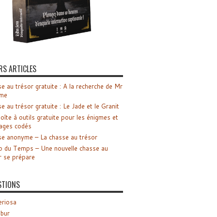
RS ARTICLES
e au trésor gratuite : A la recherche de Mr
me
e au trésor gratuite : Le Jade et le Granit
oîte à outils gratuite pour les énigmes et
ages codés
e anonyme – La chasse au trésor
o du Temps – Une nouvelle chasse au
r se prépare
STIONS
riosa
ibur