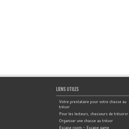
LIENS UTILES
Votre prestataire pour votre chasse au
trésor
Pour les lecteurs, chasseurs de trésorsr
Organiser une chasse au trésor
Escape room - Escape game