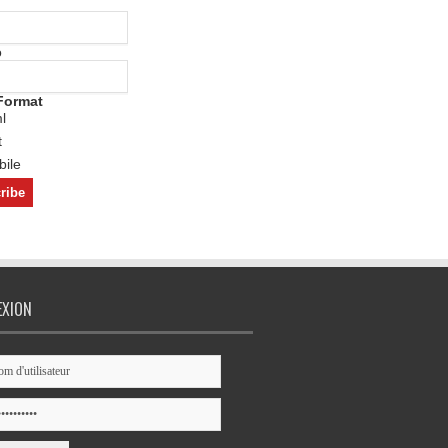
o
Format
l
t
ile
EXION