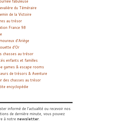
ournée fabuleuse
evalière du Téméraire
emin de la Victoire
res au trésor
tion France 98
e
moureux d’Ariège
ouette d’Or
s chasses au trésor
tés enfants et familles
pe games & escape rooms
eurs de trésors & Aventure
r des chasses au trésor
tite encyclopédie
ster informé de l'actualité ou recevoir nos
tions de dernière minute, vous pouvez
re à notre
newsletter
.