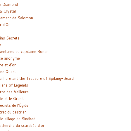
e Diamond
& Crystal
gement de Salomon
ir d’Or
ns Secrets
m
ventures du capitaine Ronan
se anonyme
re et d’or
ne Quest
enhare and the Treasure of Spiking-Beard
ians of Legends
rot des Veilleurs
de et le Granit
ecrets de l’Égide
cret du destrier
le sillage de Sindbad
recherche du scarabée d’or