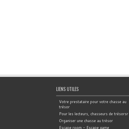
LIENS UTILES
Votre prestataire pour votre chasse au
trésor
Pour les lecteurs, chasseurs de trésorsr
Organiser une chasse au trésor
Escape room - Escape game