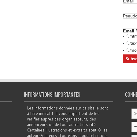
Email
Pseud
Email 
htm
tex
mob
INFORMATIONS IMPORTANTES
CONN
Les informations données sur ce site le sont
à titre indicatif. Il vous appartient de les
vérifier auprès des organisateurs, des
annonceurs ou de tout autre tiers cité.
Certaines illustrations et extraits sont © les
auteurs/éditeurs. Toutefois, nous retirerons