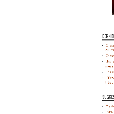
DERNIE
Chass
ou M
Chass
Une b
mess
Chass
L’Éch
tréso
SUGGE
Myste
Exkal