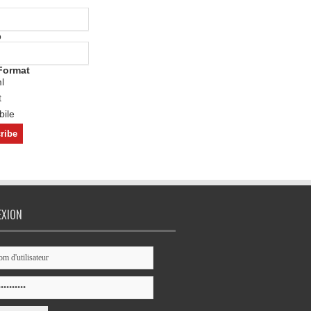
o
Format
l
t
ile
EXION