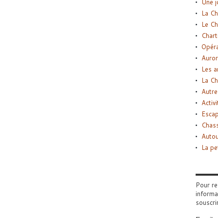
Une j
La Ch
Le Ch
Chart
Opéra
Auror
Les a
La Ch
Autre
Activi
Esca
Chass
Autou
La pe
Pour re
informa
souscri