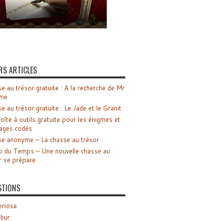
RS ARTICLES
e au trésor gratuite : A la recherche de Mr
me
e au trésor gratuite : Le Jade et le Granit
oîte à outils gratuite pour les énigmes et
ages codés
e anonyme – La chasse au trésor
o du Temps – Une nouvelle chasse au
r se prépare
STIONS
riosa
ibur