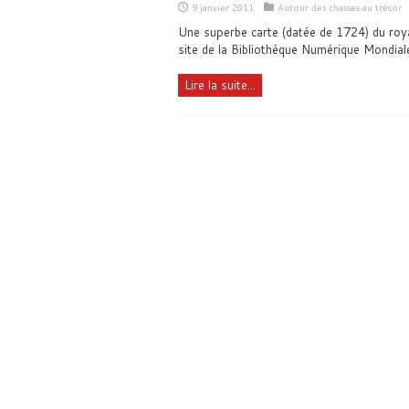
9 janvier 2011
Autour des chasses au trésor
Une superbe carte (datée de 1724) du roy
site de la Bibliothèque Numérique Mondial
Lire la suite...