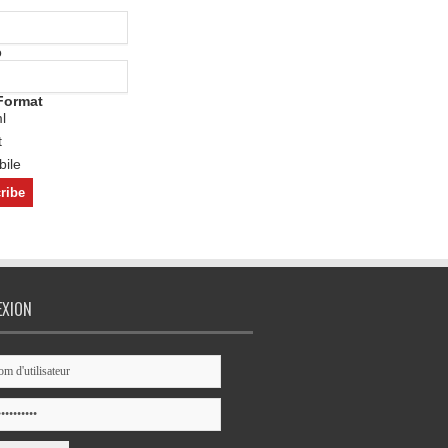
o
Format
l
t
ile
EXION