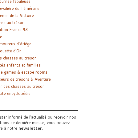
ournée fabuleuse
evalière du Téméraire
emin de la Victoire
res au trésor
tion France 98
e
moureux d’Ariège
ouette d’Or
s chasses au trésor
tés enfants et familles
pe games & escape rooms
eurs de trésors & Aventure
r des chasses au trésor
tite encyclopédie
ster informé de l'actualité ou recevoir nos
tions de dernière minute, vous pouvez
re à notre
newsletter
.