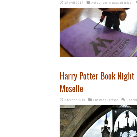
19 avril 2017
Autour des chasses au trésor
Harry Potter Book Night 
Moselle
4 février 2015
Chasses au trésor
1 comm