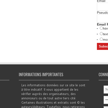
Email
Pseud
Email 
htm
tex
mob
INFORMATIONS IMPORTANTES
CONN
Les informations données sur ce site le sont
à titre indicatif. Il vous appartient de les
vérifier auprès des organisateurs, des
annonceurs ou de tout autre tiers cité.
Certaines illustrations et extraits sont © les
auteurs/éditeurs. Toutefois, nous retirerons