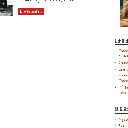
l'univers magique de Harry Potter...
Lire la suite...
DERNIE
Chass
ou M
Chass
Une b
mess
Chass
L’Éch
tréso
SUGGE
Myste
Exkal