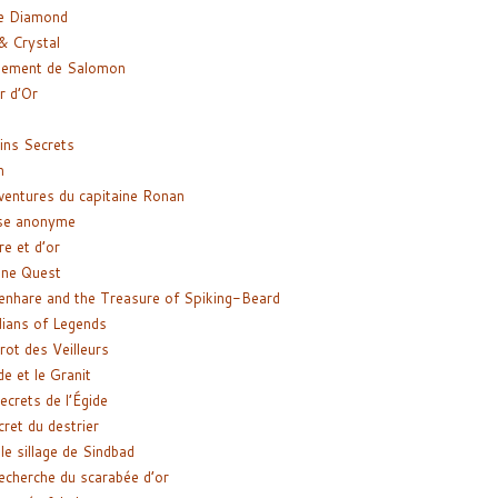
e Diamond
& Crystal
gement de Salomon
ir d’Or
ns Secrets
m
ventures du capitaine Ronan
se anonyme
re et d’or
ne Quest
enhare and the Treasure of Spiking-Beard
ians of Legends
rot des Veilleurs
de et le Granit
ecrets de l’Égide
cret du destrier
le sillage de Sindbad
recherche du scarabée d’or