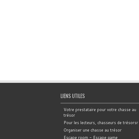
LIENS UTILES
Votre prestataire pour votre chasse au
trésor
Pour les lecteurs, chasseurs de trésorsr
Organiser une chasse au trésor
Escape room - Escape game