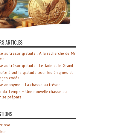
RS ARTICLES
e au trésor gratuite : A la recherche de Mr
me
e au trésor gratuite : Le Jade et le Granit
oîte à outils gratuite pour les énigmes et
ages codés
e anonyme – La chasse au trésor
o du Temps – Une nouvelle chasse au
r se prépare
STIONS
riosa
ibur