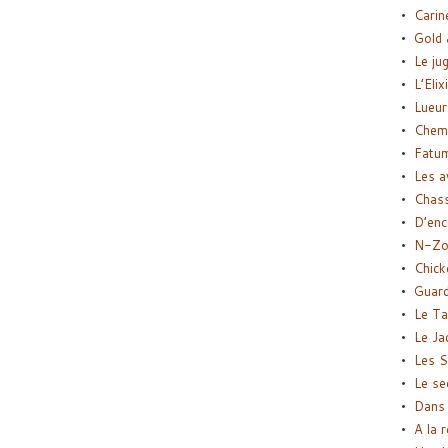
Carin
Gold 
Le ju
L’Elix
Lueur
Chemi
Fatu
Les a
Chas
D’enc
N-Zo
Chick
Guard
Le Ta
Le Ja
Les S
Le se
Dans 
A la 