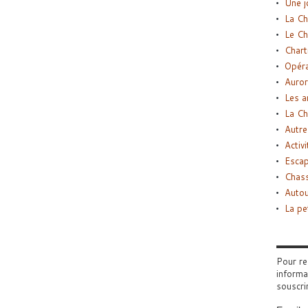
Une j
La Ch
Le Ch
Chart
Opéra
Auror
Les a
La Ch
Autre
Activi
Esca
Chass
Autou
La pe
Pour re
informa
souscri