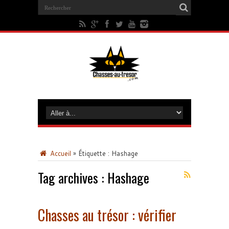
Accueil
»
Étiquette :
Hashage
Tag archives :
Hashage
Chasses au trésor : vérifier