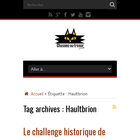
Accueil
»
Étiquette :
Haultbrion
Tag archives :
Haultbrion
Le challenge historique de