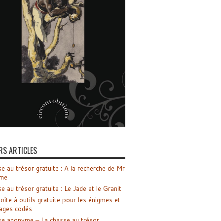
RS ARTICLES
e au trésor gratuite : A la recherche de Mr
me
e au trésor gratuite : Le Jade et le Granit
oîte à outils gratuite pour les énigmes et
ages codés
e anonyme – La chasse au trésor