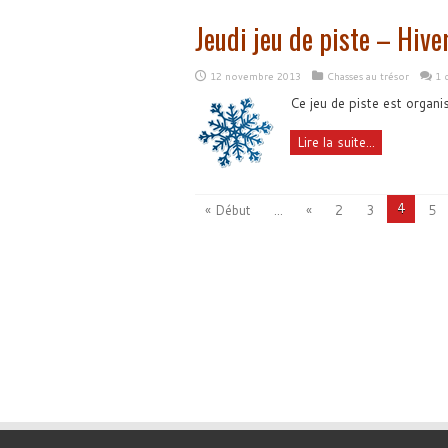
Jeudi jeu de piste – Hiv
12 novembre 2013
Chasses au trésor
1 
Ce jeu de piste est organi
Lire la suite...
4
« Début
...
«
2
3
5