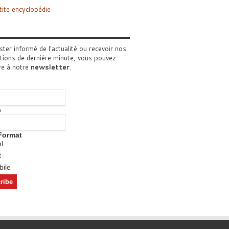
tite encyclopédie
ster informé de l'actualité ou recevoir nos
tions de dernière minute, vous pouvez
re à notre
newsletter
.
o
Format
l
t
ile