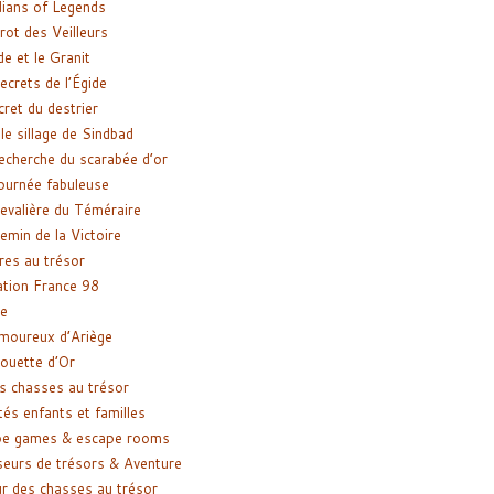
ians of Legends
rot des Veilleurs
de et le Granit
ecrets de l’Égide
cret du destrier
le sillage de Sindbad
recherche du scarabée d’or
ournée fabuleuse
evalière du Téméraire
emin de la Victoire
res au trésor
tion France 98
e
moureux d’Ariège
ouette d’Or
s chasses au trésor
tés enfants et familles
pe games & escape rooms
eurs de trésors & Aventure
r des chasses au trésor