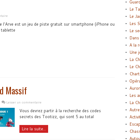
Guard
Le Ta
Le Ja
taire
Les S
 l'Arve est un jeu de piste gratuit sur smartphone (iPhone ou
 tablette
Le se
Dans 
A la 
Une j
La Ch
Le Ch
Chart
Opéra
nd Massif
Auror
Les a
La Ch
Laisser un commentaire
Autre
Vous devrez partir à la recherche des codes
secrets des Tootizz, qui sont 5 au total
Activi
Esca
Lire la suite...
Chass
Autou