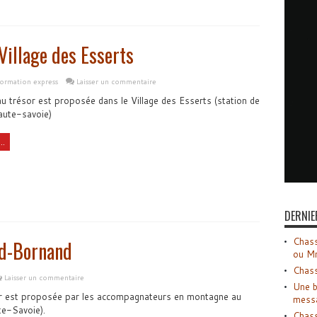
Village des Esserts
formation express
Laisser un commentaire
u trésor est proposée dans le Village des Esserts (station de
aute-savoie)
..
DERNIE
Chass
nd-Bornand
ou M
Chass
Laisser un commentaire
Une b
r est proposée par les accompagnateurs en montagne au
mess
e-Savoie).
Chass