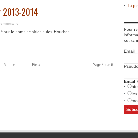
La pe
er 2013-2014
commentaire
Pour re
sé sur le domaine skiable des Houches
informa
souscri
Email
6
»
...
Fin »
Page 4 sur 8
Pseud
Email 
htm
tex
mob