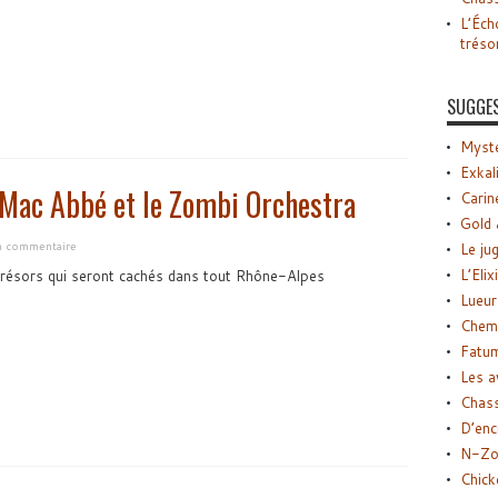
L’Éch
tréso
SUGGE
Myste
Exkal
 Mac Abbé et le Zombi Orchestra
Carin
Gold 
un commentaire
Le ju
L’Elix
trésors qui seront cachés dans tout Rhône-Alpes
Lueur
Chemi
Fatu
Les a
Chas
D’enc
N-Zo
Chick