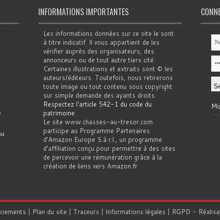
INFORMATIONS IMPORTANTES
CONN
Les informations données sur ce site le sont
à titre indicatif. Il vous appartient de les
vérifier auprès des organisateurs, des
annonceurs ou de tout autre tiers cité.
Certaines illustrations et extraits sont © les
auteurs/éditeurs. Toutefois, nous retirerons
toute image ou tout contenu sous copyright
sur simple demande des ayants droits.
Respectez l'article 542-1 du code du
Mo
e
patrimoine
.
Le site www.chasses-au-tresor.com
participe au Programme Partenaires
au
d’Amazon Europe S.à r.l., un programme
d’affiliation conçu pour permettre à des sites
de percevoir une rémunération grâce à la
création de liens vers Amazon.fr
rciements
|
Plan du site
|
Traceurs
|
Informations légales
|
RGPD
- Réalisa