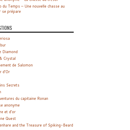
o du Temps – Une nouvelle chasse au
r se prépare
STIONS
riosa
ibur
e Diamond
& Crystal
gement de Salomon
ir d’Or
ns Secrets
m
ventures du capitaine Ronan
se anonyme
re et d’or
ne Quest
enhare and the Treasure of Spiking-Beard