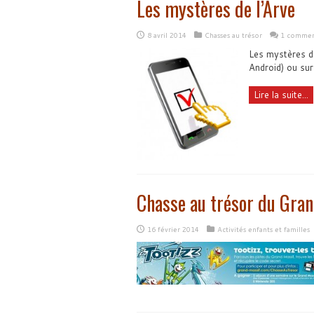
Les mystères de l’Arve
8 avril 2014
Chasses au trésor
1 commen
Les mystères de
Android) ou sur
Lire la suite...
Chasse au trésor du Gra
16 février 2014
Activités enfants et familles