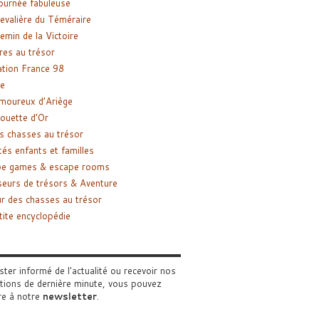
ournée fabuleuse
evalière du Téméraire
emin de la Victoire
res au trésor
tion France 98
e
moureux d’Ariège
ouette d’Or
s chasses au trésor
tés enfants et familles
pe games & escape rooms
eurs de trésors & Aventure
r des chasses au trésor
tite encyclopédie
ster informé de l'actualité ou recevoir nos
tions de dernière minute, vous pouvez
re à notre
newsletter
.