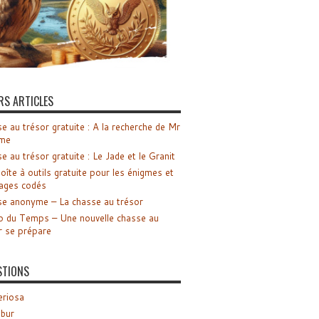
RS ARTICLES
e au trésor gratuite : A la recherche de Mr
me
e au trésor gratuite : Le Jade et le Granit
oîte à outils gratuite pour les énigmes et
ages codés
e anonyme – La chasse au trésor
o du Temps – Une nouvelle chasse au
r se prépare
STIONS
riosa
ibur