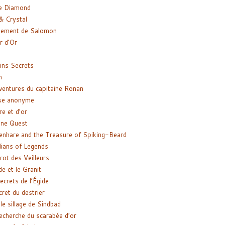
e Diamond
& Crystal
gement de Salomon
ir d’Or
ns Secrets
m
ventures du capitaine Ronan
se anonyme
re et d’or
ne Quest
enhare and the Treasure of Spiking-Beard
ians of Legends
rot des Veilleurs
de et le Granit
ecrets de l’Égide
cret du destrier
le sillage de Sindbad
recherche du scarabée d’or