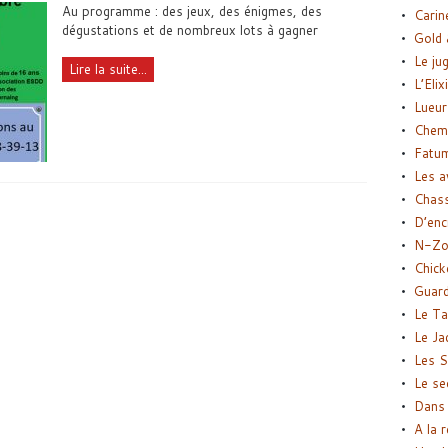
Au programme : des jeux, des énigmes, des
Carin
dégustations et de nombreux lots à gagner
Gold 
Le ju
Lire la suite...
L’Elix
Lueur
Chemi
Fatu
Les a
Chas
D’enc
N-Zo
Chick
Guard
Le Ta
Le Ja
Les S
Le se
Dans 
A la 