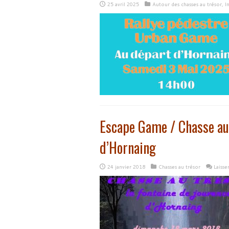
25 avril 2025
Autour des chasses au trésor
,
I
Escape Game / Chasse au 
d’Hornaing
24 janvier 2018
Chasses au trésor
Laiss