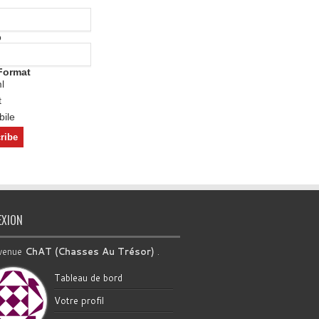
o
Format
l
t
ile
EXION
venue
ChAT (Chasses Au Trésor)
.
Tableau de bord
Votre profil