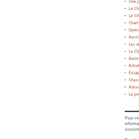
Une j
La Ch
Le Ch
Chart
Opéra
Auror
Les a
La Ch
Autre
Activi
Esca
Chass
Autou
La pe
Pour re
informa
souscri