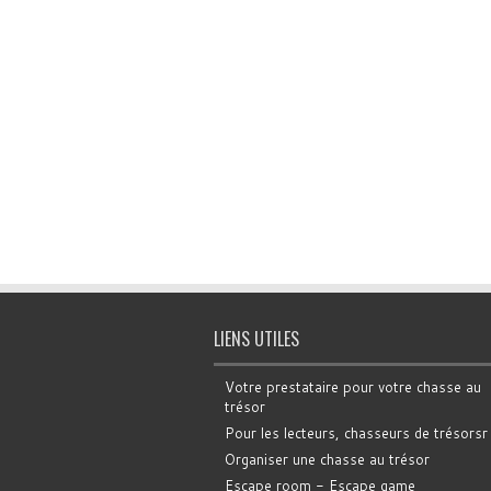
LIENS UTILES
Votre prestataire pour votre chasse au
trésor
Pour les lecteurs, chasseurs de trésorsr
Organiser une chasse au trésor
Escape room - Escape game