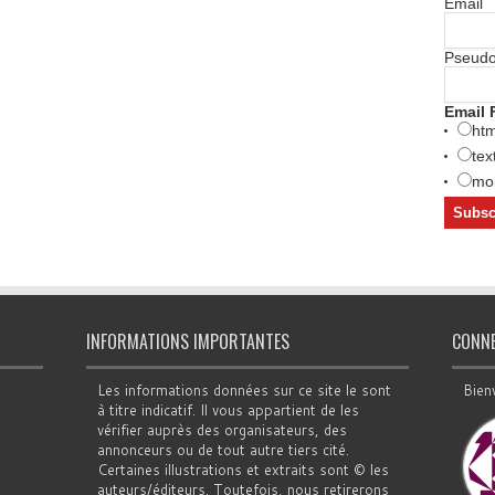
Email
Pseud
Email 
htm
tex
mob
INFORMATIONS IMPORTANTES
CONN
Les informations données sur ce site le sont
Bien
à titre indicatif. Il vous appartient de les
vérifier auprès des organisateurs, des
annonceurs ou de tout autre tiers cité.
Certaines illustrations et extraits sont © les
auteurs/éditeurs. Toutefois, nous retirerons