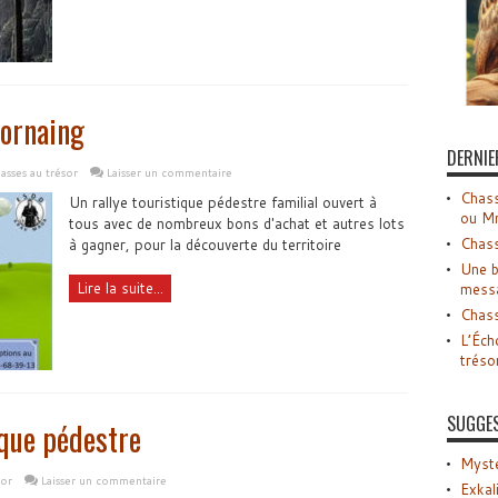
Hornaing
DERNIE
asses au trésor
Laisser un commentaire
Chass
Un rallye touristique pédestre familial ouvert à
ou M
tous avec de nombreux bons d'achat et autres lots
Chass
à gagner, pour la découverte du territoire
Une b
Lire la suite...
mess
Chass
L’Éch
tréso
SUGGE
ique pédestre
Myste
sor
Laisser un commentaire
Exkal