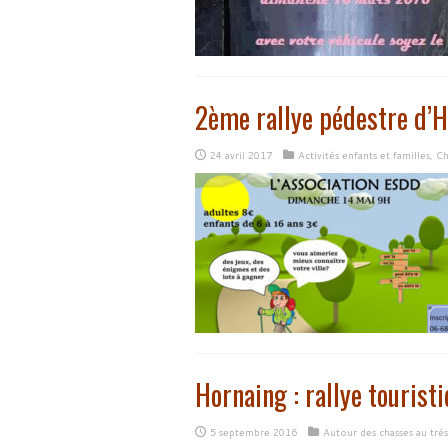
2ème rallye pédestre d’
24 avril 2017
Activités enfants et familles
,
Ch
Hornaing : rallye tourist
5 septembre 2016
Autour des chasses au tré