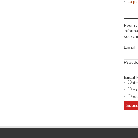
La pe
Pour re
informa
souscri
Email
Pseud
Email 
htm
tex
mob