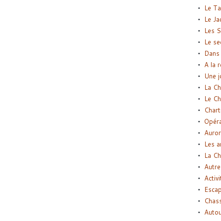
Le Ta
Le Ja
Les S
Le se
Dans 
A la 
Une j
La Ch
Le Ch
Chart
Opéra
Auror
Les a
La Ch
Autre
Activi
Esca
Chass
Autou