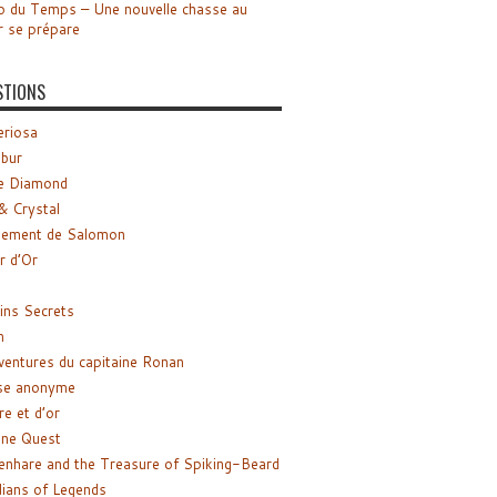
o du Temps – Une nouvelle chasse au
r se prépare
STIONS
riosa
ibur
e Diamond
& Crystal
gement de Salomon
ir d’Or
ns Secrets
m
ventures du capitaine Ronan
se anonyme
re et d’or
ne Quest
enhare and the Treasure of Spiking-Beard
ians of Legends