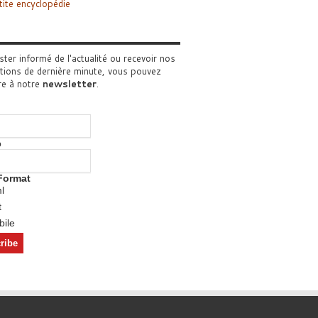
tite encyclopédie
ster informé de l'actualité ou recevoir nos
tions de dernière minute, vous pouvez
re à notre
newsletter
.
o
Format
l
t
ile