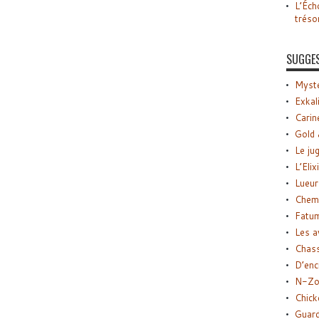
L’Éch
tréso
SUGGE
Myste
Exkal
Carin
Gold 
Le ju
L’Elix
Lueur
Chemi
Fatu
Les a
Chas
D’enc
N-Zo
Chick
Guard