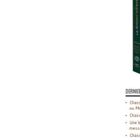
DERNIE
Chass
ou M
Chass
Une b
mess
Chass