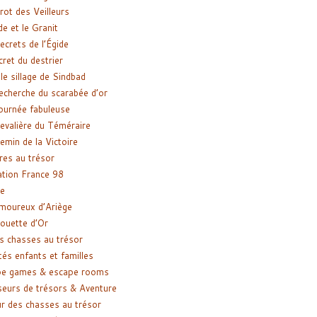
rot des Veilleurs
de et le Granit
ecrets de l’Égide
cret du destrier
le sillage de Sindbad
recherche du scarabée d’or
ournée fabuleuse
evalière du Téméraire
emin de la Victoire
res au trésor
tion France 98
e
moureux d’Ariège
ouette d’Or
s chasses au trésor
tés enfants et familles
pe games & escape rooms
eurs de trésors & Aventure
r des chasses au trésor