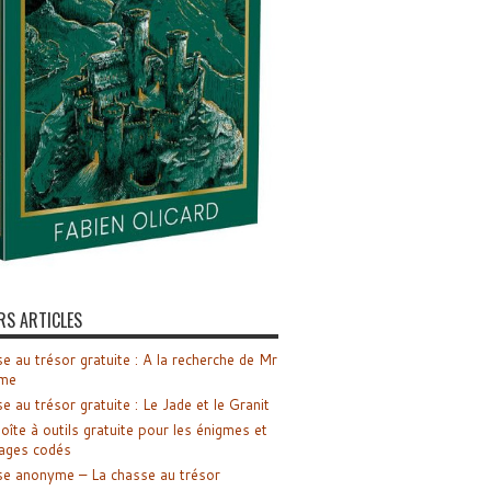
RS ARTICLES
e au trésor gratuite : A la recherche de Mr
me
e au trésor gratuite : Le Jade et le Granit
oîte à outils gratuite pour les énigmes et
ages codés
e anonyme – La chasse au trésor