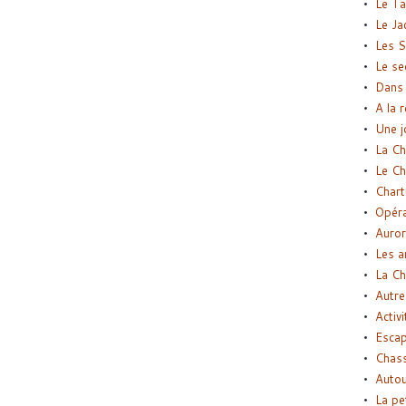
Le Ta
Le Ja
Les S
Le se
Dans 
A la 
Une j
La Ch
Le Ch
Chart
Opéra
Auror
Les a
La Ch
Autre
Activi
Esca
Chass
Autou
La pe