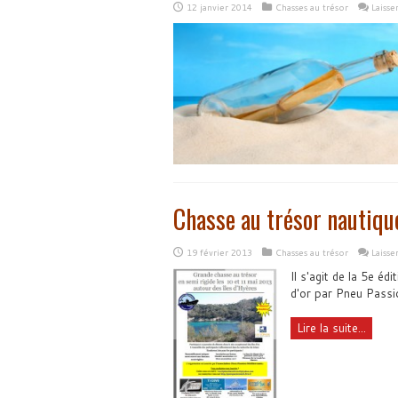
12 janvier 2014
Chasses au trésor
Laiss
Chasse au trésor nautiqu
19 février 2013
Chasses au trésor
Laiss
Il s'agit de la 5e éd
d'or par Pneu Passi
Lire la suite...