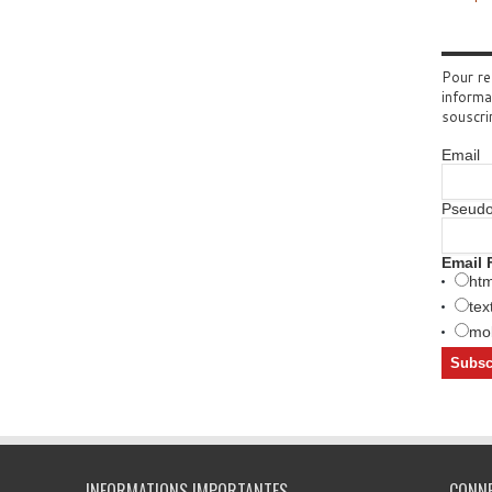
Pour re
informa
souscri
Email
Pseud
Email 
htm
tex
mob
INFORMATIONS IMPORTANTES
CONN