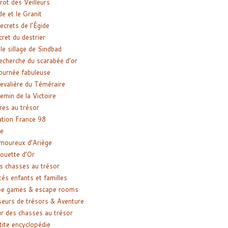
rot des Veilleurs
de et le Granit
ecrets de l’Égide
cret du destrier
le sillage de Sindbad
recherche du scarabée d’or
ournée fabuleuse
evalière du Téméraire
emin de la Victoire
res au trésor
tion France 98
e
moureux d’Ariège
ouette d’Or
s chasses au trésor
tés enfants et familles
pe games & escape rooms
eurs de trésors & Aventure
r des chasses au trésor
tite encyclopédie