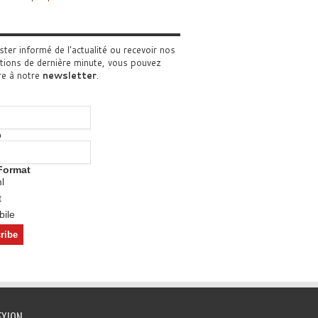
ster informé de l'actualité ou recevoir nos
tions de dernière minute, vous pouvez
re à notre
newsletter
.
o
Format
l
t
ile
EXION