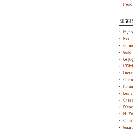
tréso
SUGGE
Myste
Exkal
Carin
Gold 
Le ju
L’Elix
Lueur
Chemi
Fatu
Les a
Chas
D’enc
N-Zo
Chick
Guard