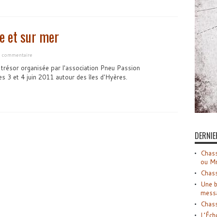
e et sur mer
n commentaire
u trésor organisée par l'association Pneu Passion
es 3 et 4 juin 2011 autour des îles d'Hyères.
DERNIE
Chass
ou M
Chass
Une b
mess
Chass
L’Éch