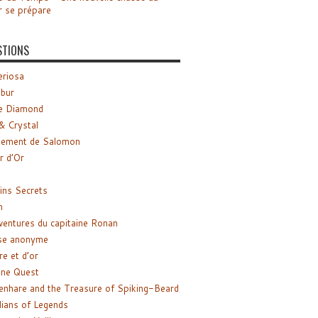
r se prépare
STIONS
riosa
ibur
e Diamond
& Crystal
gement de Salomon
ir d’Or
ns Secrets
m
ventures du capitaine Ronan
se anonyme
re et d’or
ne Quest
enhare and the Treasure of Spiking-Beard
ians of Legends