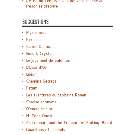
L’Écho du Temps – Une nouvelle chasse au
trésor se prépare
SUGGESTIONS
Mysteriosa
Exkalibur
Carine Diamond
Gold & Crystal
Le jugement de Salomon
L’Elixir d’Or
Lueur
Chemins Secrets
Fatum
Les aventures du capitaine Ronan
Chasse anonyme
D’encre et d’or
N-Zone Quest
Chickenhare and the Treasure of Spiking-Beard
Guardians of Legends