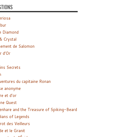
STIONS
riosa
ibur
e Diamond
& Crystal
gement de Salomon
ir d’Or
ns Secrets
m
ventures du capitaine Ronan
se anonyme
re et d’or
ne Quest
enhare and the Treasure of Spiking-Beard
ians of Legends
rot des Veilleurs
de et le Granit