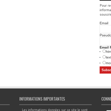
Pour re
informa
souscri
Email
Pseud
Email 
htm
tex
mob
INFORMATIONS IMPORTANTES
CONN
Les informations données sur ce site le sont