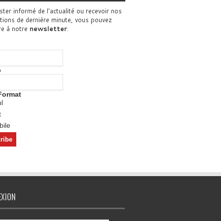
ster informé de l'actualité ou recevoir nos
tions de dernière minute, vous pouvez
re à notre
newsletter
.
o
Format
l
t
ile
EXION