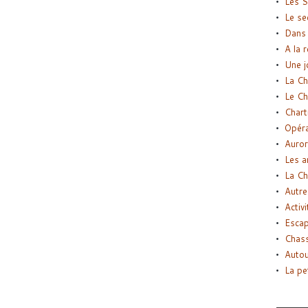
Les S
Le se
Dans 
A la 
Une j
La Ch
Le Ch
Chart
Opéra
Auror
Les a
La Ch
Autre
Activi
Esca
Chass
Autou
La pe