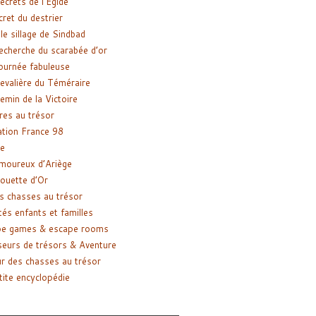
ecrets de l’Égide
cret du destrier
le sillage de Sindbad
recherche du scarabée d’or
ournée fabuleuse
evalière du Téméraire
emin de la Victoire
res au trésor
tion France 98
e
moureux d’Ariège
ouette d’Or
s chasses au trésor
tés enfants et familles
pe games & escape rooms
eurs de trésors & Aventure
r des chasses au trésor
tite encyclopédie