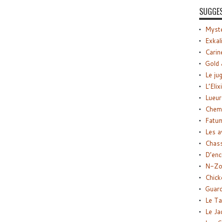
SUGGE
Myste
Exkal
Carin
Gold 
Le ju
L’Elix
Lueur
Chemi
Fatu
Les a
Chas
D’enc
N-Zo
Chick
Guard
Le Ta
Le Ja