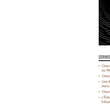
DERNIE
Chass
ou M
Chass
Une b
mess
Chass
L’Éch
tréso