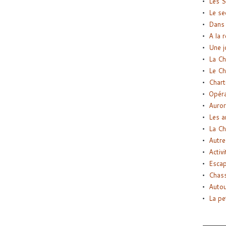
Les S
Le se
Dans 
A la 
Une j
La Ch
Le Ch
Chart
Opéra
Auror
Les a
La Ch
Autre
Activi
Esca
Chass
Autou
La pe