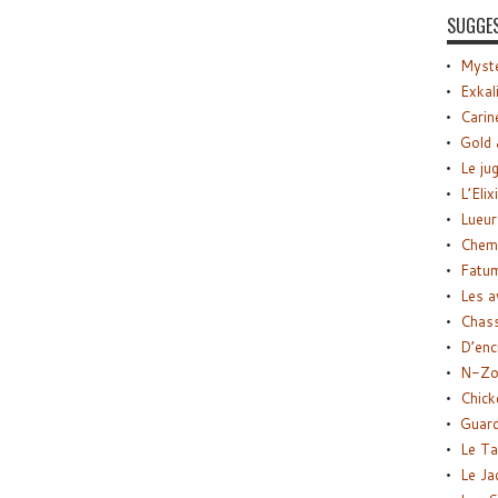
SUGGE
Myste
Exkal
Carin
Gold 
Le ju
L’Elix
Lueur
Chemi
Fatu
Les a
Chas
D’enc
N-Zo
Chick
Guard
Le Ta
Le Ja