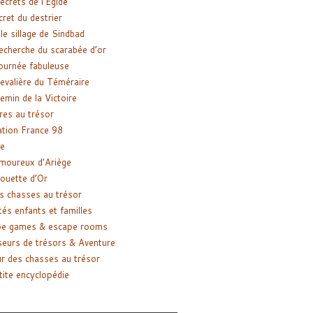
ecrets de l’Égide
cret du destrier
le sillage de Sindbad
recherche du scarabée d’or
ournée fabuleuse
evalière du Téméraire
emin de la Victoire
res au trésor
tion France 98
e
moureux d’Ariège
ouette d’Or
s chasses au trésor
tés enfants et familles
pe games & escape rooms
eurs de trésors & Aventure
r des chasses au trésor
tite encyclopédie