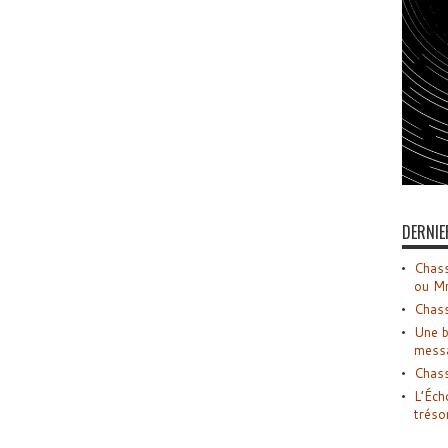
DERNIE
Chass
ou M
Chass
Une b
mess
Chass
L’Éch
tréso