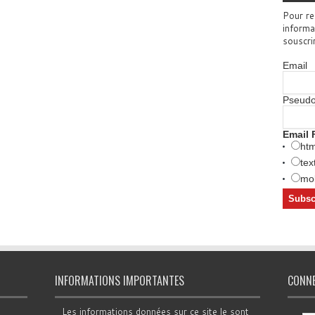
Pour re
informa
souscri
Email
Pseud
Email 
htm
tex
mob
INFORMATIONS IMPORTANTES
CONN
Les informations données sur ce site le sont