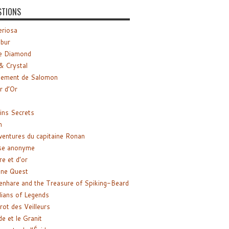
STIONS
riosa
ibur
e Diamond
& Crystal
gement de Salomon
ir d’Or
ns Secrets
m
ventures du capitaine Ronan
se anonyme
re et d’or
ne Quest
enhare and the Treasure of Spiking-Beard
ians of Legends
rot des Veilleurs
de et le Granit