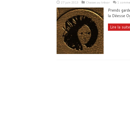
27 juin 2013
Chasses au trésor
1 comme
Prends garde 
la Déesse O
Lire la suite.