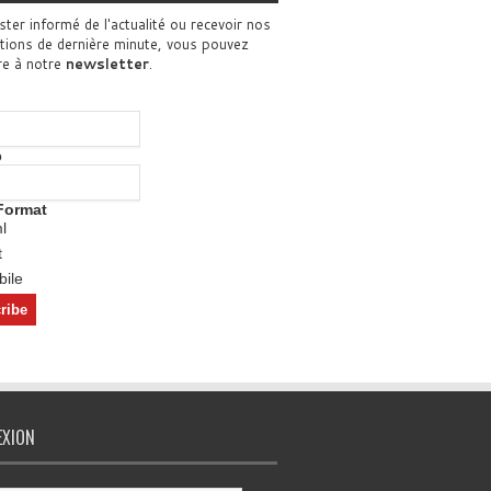
ster informé de l'actualité ou recevoir nos
tions de dernière minute, vous pouvez
re à notre
newsletter
.
o
Format
l
t
ile
EXION