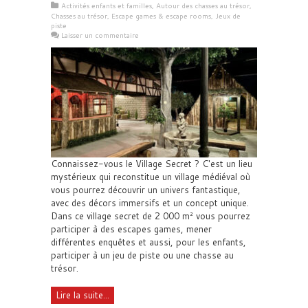
Activités enfants et familles
,
Autour des chasses au trésor
,
Chasses au trésor
,
Escape games & escape rooms
,
Jeux de
piste
Laisser un commentaire
Connaissez-vous le Village Secret ? C'est un lieu
mystérieux qui reconstitue un village médiéval où
vous pourrez découvrir un univers fantastique,
avec des décors immersifs et un concept unique.
Dans ce village secret de 2 000 m² vous pourrez
participer à des escapes games, mener
différentes enquêtes et aussi, pour les enfants,
participer à un jeu de piste ou une chasse au
trésor.
Lire la suite...