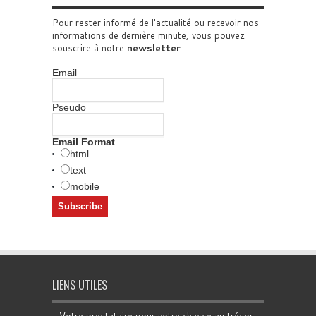
Pour rester informé de l'actualité ou recevoir nos
informations de dernière minute, vous pouvez
souscrire à notre
newsletter
.
Email
Pseudo
Email Format
html
text
mobile
LIENS UTILES
Votre prestataire pour votre chasse au trésor