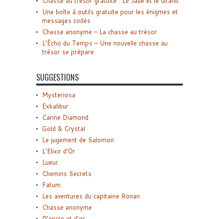
Chasse au trésor gratuite : Le Jade et le Granit
Une boîte à outils gratuite pour les énigmes et
messages codés
Chasse anonyme – La chasse au trésor
L’Écho du Temps – Une nouvelle chasse au
trésor se prépare
SUGGESTIONS
Mysteriosa
Exkalibur
Carine Diamond
Gold & Crystal
Le jugement de Salomon
L’Elixir d’Or
Lueur
Chemins Secrets
Fatum
Les aventures du capitaine Ronan
Chasse anonyme
D’encre et d’or