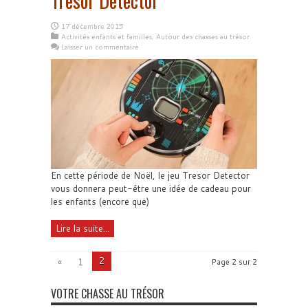
Tresor Detector
17 décembre 2015
Activités enfants et familles
,
Autour des chasses au trésor
Laisser un commentaire
En cette période de Noël, le jeu Tresor Detector
vous donnera peut-être une idée de cadeau pour
les enfants (encore que)
Lire la suite...
2
«
1
Page 2 sur 2
VOTRE CHASSE AU TRÉSOR